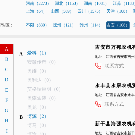
河南（2273）
湖北（1153）
湖南（1081）
江苏（1183
上海（64）
山西（589）
四川（1575）
天津（108）
市/区：
不限（830）
抚州（121）
赣州（114）
吉安（108）
吉安市万邦农机
A
爱科（1）
A
地址：江西省吉安市吉州
B
安徽传奇（0）
联系方式
C
奥维（0）
D
奥利达（0）
永丰县永康农机
艾格瑞巨明（0）
E
地址：江西省吉安市永丰
奥森农装（0）
F
联系方式
奥龙（0）
G
博源（2）
B
H
新干县海强农机
博马（0）
I
地址：江西省吉安市新干
博途（0）