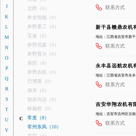
J
联系方式
北野（0）
K
奔全智能（0）
奔野重工（0）
L
新干县赣鼎农机
宝迪（0）
M
地址：江西省吉安市新干
奔野优森（0）
联系方式
N
奔野普兴（0）
O
保田（0）
永丰县远航农机
P
奔野农机（0）
地址：江西省吉安市永丰
Q
巴博斯（0）
联系方式
R
保东（0）
S
勃农兴达（0）
吉安华翔农机有
钵施然（0）
T
地址：吉安市吉州区古南大道1
常发（8）
C
U
联系方式
常州东风（10）
V
昌荣（0）