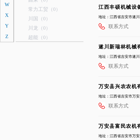
W
江西丰硕机械设
常力工贸（0）
X
地址：江西省吉安市遂川
川国（0）
Y
联系方式
川龙（0）
Z
超能（0）
春明（0）
遂川新瑞林机械
驰龙植保（0）
地址：江西省吉安市遂川
东洋（1）
联系方式
D
东风井关（6）
道依茨法尔（4）
万安县兴农农机
东汽（0）
地址：江西省吉安市万安
迪尔津拖（0）
联系方式
大申奔野（0）
东科重工（0）
万安县富民农机
迪拖（0）
地址：江西省吉安市万安