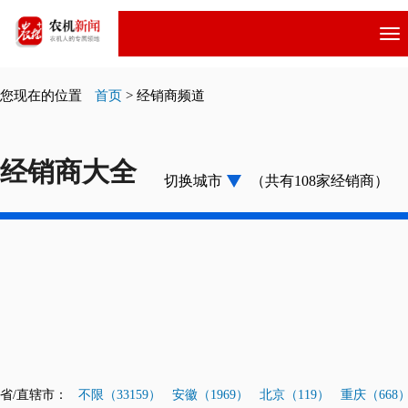
跳
转
到
主
您现在的位置
首页
>
经销商频道
要
内
容
经销商大全
切换城市
（共有108家经销商）
省/直辖市：
不限（33159）
安徽（1969）
北京（119）
重庆（668