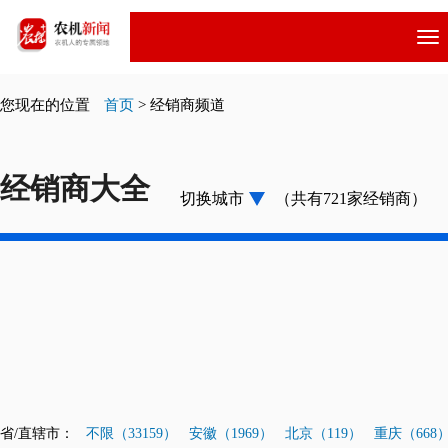
跳
转
到
主
您现在的位置
首页
>
经销商频道
要
内
容
经销商大全
切换城市
（共有721家经销商）
省/直辖市：
不限（33159）
安徽（1969）
北京（119）
重庆（668