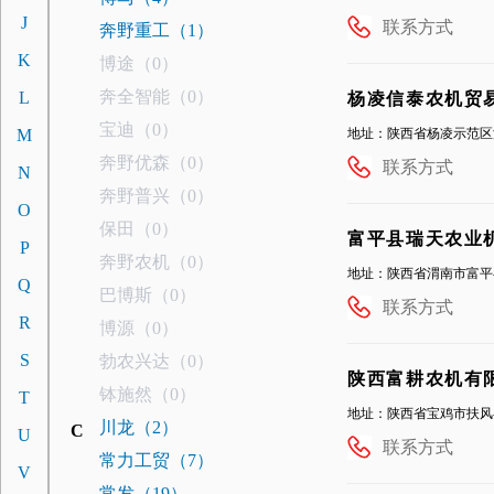
J
联系方式
奔野重工（1）
K
博途（0）
奔全智能（0）
L
杨凌信泰农机贸
宝迪（0）
M
地址：陕西省杨凌示范区
奔野优森（0）
联系方式
N
奔野普兴（0）
O
保田（0）
富平县瑞天农业
P
奔野农机（0）
地址：陕西省渭南市富平
Q
巴博斯（0）
联系方式
R
博源（0）
S
勃农兴达（0）
陕西富耕农机有
钵施然（0）
T
地址：陕西省宝鸡市扶风
川龙（2）
C
U
联系方式
常力工贸（7）
V
常发（19）