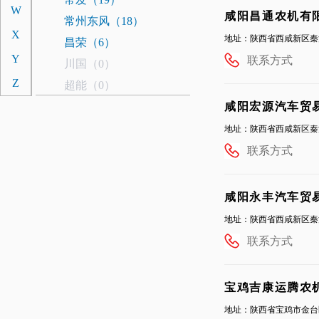
W
咸阳昌通农机有
常州东风（18）
X
地址：陕西省西咸新区秦
昌荣（6）
Y
联系方式
川国（0）
Z
超能（0）
春明（0）
咸阳宏源汽车贸
驰龙植保（0）
地址：陕西省西咸新区秦
东汽（2）
联系方式
D
东风井关（6）
大申奔野（4）
咸阳永丰汽车贸
德沃科技（4）
地址：陕西省西咸新区秦
迪尔津拖（4）
联系方式
迪拖（1）
道依茨法尔（11）
宝鸡吉康运腾农
东科重工（0）
地址：陕西省宝鸡市金台