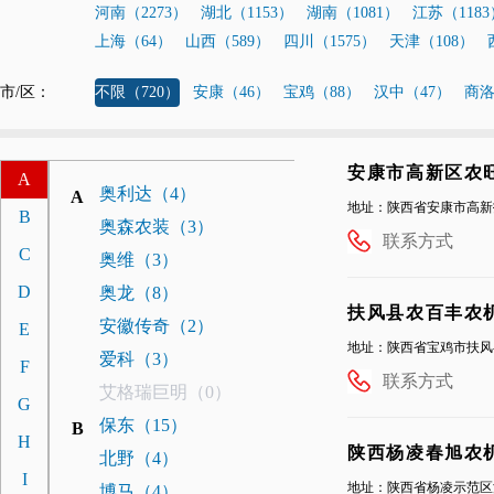
河南（2273）
湖北（1153）
湖南（1081）
江苏（1183
上海（64）
山西（589）
四川（1575）
天津（108）
市/区：
不限（720）
安康（46）
宝鸡（88）
汉中（47）
商洛
安康市高新区农
A
奥利达（4）
A
地址：陕西省安康市高新
B
奥森农装（3）
联系方式
C
奥维（3）
D
奥龙（8）
扶风县农百丰农
安徽传奇（2）
E
地址：陕西省宝鸡市扶风
爱科（3）
F
联系方式
艾格瑞巨明（0）
G
保东（15）
B
H
陕西杨凌春旭农
北野（4）
I
地址：陕西省杨凌示范区
博马（4）