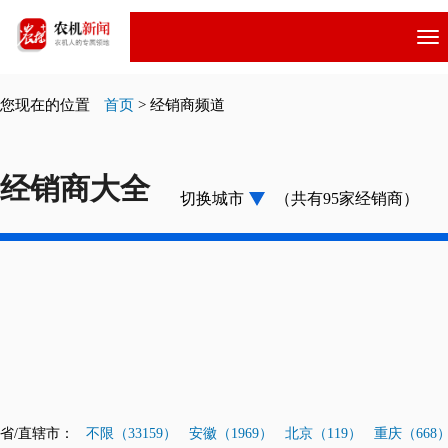
跳
转
到
主
您现在的位置
首页
>
经销商频道
要
内
容
经销商大全
切换城市
（共有95家经销商）
省/直辖市：
不限（33159）
安徽（1969）
北京（119）
重庆（668