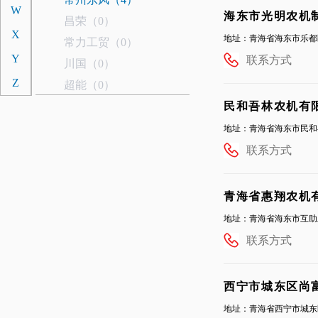
W
海东市光明农机
昌荣（0）
X
地址：青海省海东市乐都
常力工贸（0）
Y
联系方式
川国（0）
Z
超能（0）
春明（0）
民和吾林农机有
驰龙植保（0）
地址：青海省海东市民和
东风井关（1）
联系方式
D
德沃科技（1）
迪尔津拖（1）
青海省惠翔农机
迪拖（1）
地址：青海省海东市互助
道依茨法尔（2）
联系方式
东汽（0）
大申奔野（0）
西宁市城东区尚
东科重工（0）
地址：青海省西宁市城东