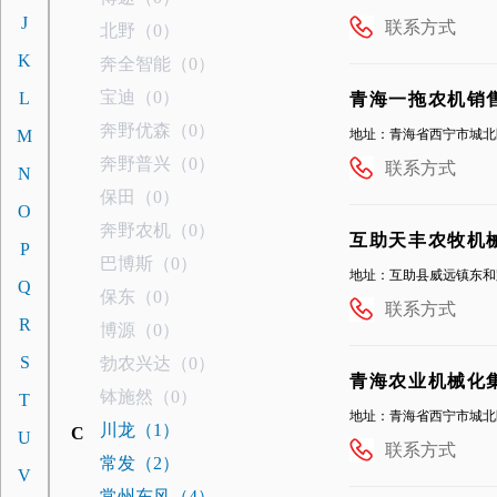
J
联系方式
北野（0）
K
奔全智能（0）
宝迪（0）
L
青海一拖农机销
奔野优森（0）
M
地址：青海省西宁市城北区
奔野普兴（0）
联系方式
N
保田（0）
O
奔野农机（0）
互助天丰农牧机
P
巴博斯（0）
地址：互助县威远镇东和
Q
保东（0）
联系方式
R
博源（0）
S
勃农兴达（0）
青海农业机械化
钵施然（0）
T
地址：青海省西宁市城北区
川龙（1）
C
U
联系方式
常发（2）
V
常州东风（4）