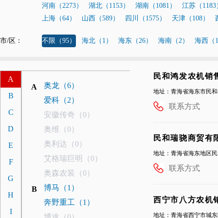
河南（2273）
湖北（1153）
湖南（1081）
江苏（1183
上海（64）
山西（589）
四川（1575）
天津（108）
市/区：
不限（95）
海北（1）
海东（26）
海南（2）
海西（1
民和鸿发农机销
A
奥龙（6）
A
地址：青海省海东市民和
B
爱科（2）
联系方式
C
安徽传奇（0）
D
奥维（0）
民和瑞骁商贸有
奥利达（0）
E
地址：青海省海东地区民
艾格瑞巨明（0）
F
联系方式
奥森农装（0）
G
博马（1）
B
H
西宁市八方农机
奔野重工（1）
I
地址：青海省西宁市城东区互
博途（0）