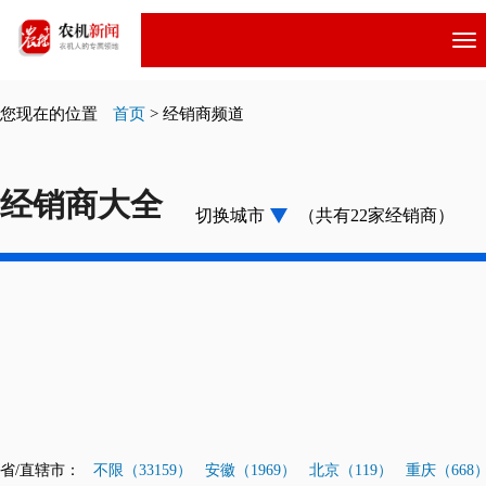
跳
转
到
主
您现在的位置
首页
>
经销商频道
要
内
容
经销商大全
切换城市
（共有22家经销商）
省/直辖市：
不限（33159）
安徽（1969）
北京（119）
重庆（668