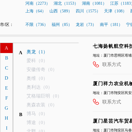
河南（2273）
湖北（1153）
湖南（1081）
江苏（1183
上海（64）
山西（589）
四川（1575）
天津（108）
市/区：
不限（736）
福州（85）
龙岩（73）
南平（181）
宁
七海扬帆航空科
A
奥龙（1）
A
地址：厦门市思明区塔埔东路
B
爱科（0）
联系方式
C
安徽传奇（0）
D
奥维（0）
厦门祥力农业机
奥利达（0）
E
地址：厦门市翔安区民安街
艾格瑞巨明（0）
F
联系方式
奥森农装（0）
G
博马（0）
B
H
厦门星芸汽车贸
博途（0）
I
地址：厦门市翔安区马巷
北野（0）