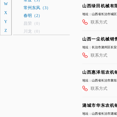
W
山西绿田机械有
常州东风（3）
X
地址：山西省长治市城区紫
春明（2）
Y
联系方式
昌荣（0）
Z
川龙（0）
超能（0）
山西一尘机械销
驰龙植保（0）
地址：长治市潞州区长安
东汽（1）
联系方式
D
德沃科技（1）
迪尔津拖（2）
山西惠泽垣农机
道依茨法尔（4）
地址：山西省长治市襄垣
大申奔野（0）
联系方式
东科重工（0）
东风井关（0）
潞城市华东农机
迪拖（0）
地址：山西省长治市潞城