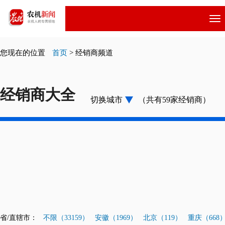
跳
转
到
主
您现在的位置
首页
>
经销商频道
要
内
容
经销商大全
切换城市
（共有59家经销商）
省/直辖市：
不限（33159）
安徽（1969）
北京（119）
重庆（668