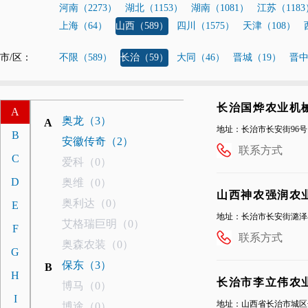
河南（2273）
湖北（1153）
湖南（1081）
江苏（1183
上海（64）
山西（589）
四川（1575）
天津（108）
市/区：
不限（589）
长治（59）
大同（46）
晋城（19）
晋中
长治国烨农业机
A
奥龙（3）
A
地址：长治市长安街96号
B
安徽传奇（2）
联系方式
C
爱科（0）
D
奥维（0）
山西神农强润农
奥利达（0）
E
地址：长治市长安街潞泽
艾格瑞巨明（0）
F
联系方式
奥森农装（0）
G
保东（3）
B
H
长治市李立伟农
博马（0）
I
地址：山西省长治市城区
博途（0）