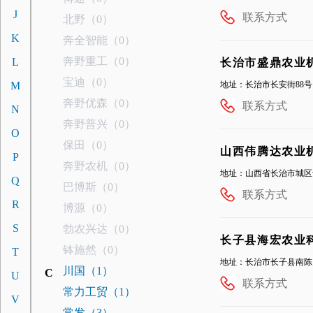
J
联系方式
北野（0）
K
奔全智能（0）
奔野重工（0）
L
长治市盛鼎农业
宝迪（0）
M
地址：长治市长安街88号
奔野优森（0）
联系方式
N
奔野普兴（0）
O
保田（0）
山西伟腾达农业
P
奔野农机（0）
地址：山西省长治市城区
Q
巴博斯（0）
联系方式
R
博源（0）
S
勃农兴达（0）
长子县海宏农业
钵施然（0）
T
地址：长治市长子县南陈
川国（1）
C
U
联系方式
常力工贸（1）
V
常发（3）