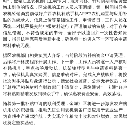
时”，金城江区农机部门主动作为，服务前移。针对前期补贴资金
尚未到位的情况，区农机的工作人员未雨绸缪，第一时间指导各
农机经销商提前做好广西农机补贴手机APP中农机购置与应用补
贴的系统录入、信息上传等基础性工作。申请首日，工作人员在
系统上对机手提交的申报材料进行了严谨细致的审核，对于存在
信息错漏、不符合规定的申请，全部予以退回并一次性告知原
因，指导机手完善后重新申报，确保每一份进入下一环节的申请
材料准确无误。
据区农机部门相关负责人介绍，当前阶段为补贴资金申请受理，
后续将严格按程序开展工作。下一步，工作人员将逐一入户核对
补贴机具，重点核验发动机、机架铭牌型号与申请资料是否一
致，确保机具真实购买、信息准确对应。完成入户核验后，将按
批次对拟补贴对象进行公示，接受社会监督。公示无异议后，将
汇总整理相关材料向财政部门申请资金，最终通过“一卡通”账户
将补贴款精准发放到群众手中，确保惠农资金安全、高效落地。
随着第一批补贴申请的顺利受理，金城江区将进一步激发农户购
机用机的积极性，推动先进适用农机装备广泛应用于农业生产，
为春耕生产保驾护航，为实现全年粮食丰收和农业增效、农民增
收奠定坚实基础。