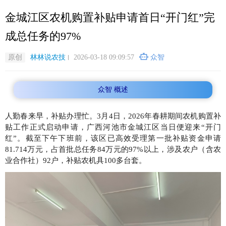
跳
金城江区农机购置补贴申请首日“开门红”完
转
到
成总任务的97%
主
要
原创
林林说农技
2026-03-18 09:09:57
众智
内
容
众智 概述
人勤春来早，补贴办理忙。3月4日，2026年春耕期间农机购置补
贴工作正式启动申请，广西河池市金城江区当日便迎来“开门
红”。截至下午下班前，该区已高效受理第一批补贴资金申请
81.714万元，占首批总任务84万元的97%以上，涉及农户（含农
业合作社）92户，补贴农机具100多台套。