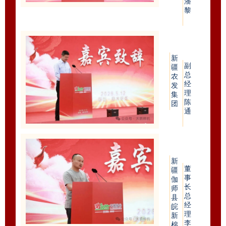
潘
黎
新
副
疆
总
农
经
发
理
集
陈
团
通
新
董
疆
事
伽
长
师
总
县
经
皖
理
新
李
棉