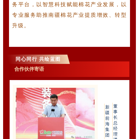
务平台，以智慧科技赋能棉花产业发展，以
专业服务助推南疆棉花产业提质增效、转型
升级。
同心同行 共绘蓝图
合作伙伴寄语
董
新
事
疆
长
前
总
海
经
集
理
团