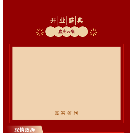
开
业
盛
典
嘉宾云集
嘉 宾 签 到
深情致辞