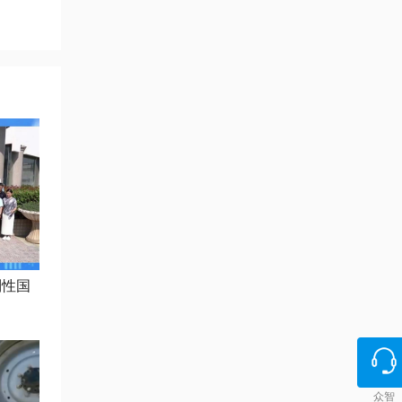
制性国
众智