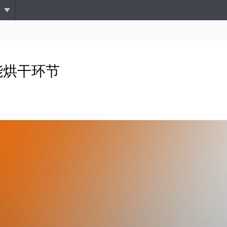
跳
转
到
主
要
内
能烘干环节
容