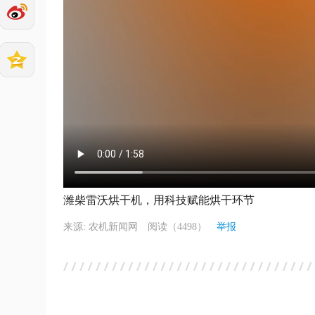
潍柴雷沃烘干机，用科技赋能烘干环节
来源: 农机新闻网
阅读（4498）
举报