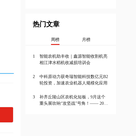
热门文章
周榜
月榜
1
智能农机助丰收｜鑫源智能收割机亮
相江津水稻机收减损培训会
2
中科原动力获奇瑞智能科技数亿元B2
轮投资，加速农业机器人规模化应用
3
补齐丘陵山区农机化短板，9月这个
重头展吹响“攻坚战”号角！—— 2026
丘陵山区农业机械展览会将于9月20
—22日在成都举办