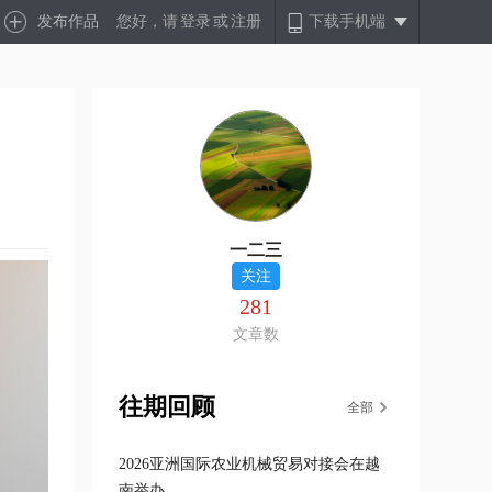
发布作品
您好，请
登录
或
注册
下载手机端
一二三
关注
281
文章数
往期回顾
全部
2026亚洲国际农业机械贸易对接会在越
南举办