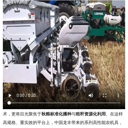
活动启幕：聚焦智慧农机
活动现场，不仅展示了
小麦机械化收割、机收减损测试
等新技
术，更将目光聚焦于
秋粮标准化播种
与
秸秆资源化利用
。在这样
高规格、重实效的平台上，中国龙丰带来的系列高性能农机具，