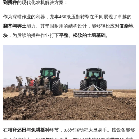
到播种
的现代化农机解决方案：
作为深耕作业的利器，龙丰460液压翻转犁在田间展现了卓越的
翻垄
与碎土
能力。其坚固耐用的结构设计，能够轻松应对
复杂地
块
，为后续的播种作业打下
平整、松软的土壤基础
。
在
秸秆还田
与
免耕播种
环节，
米驱动耙大显身手。该设备能够
3.6