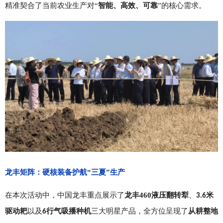
精准契合了当前农业生产对
“
智能、高效、可靠
”的核心需求。
龙丰矩阵：硬核装备护航
“三夏”生产
在本次活动中，中国龙丰重点展示了
龙丰460液压翻转犁
、
米
3.6
驱动耙
以及
行气吸播种机
三大明星产品，全方位呈现了
从耕整地
6