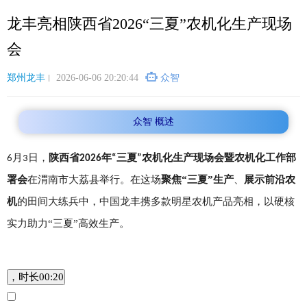
跳
龙丰亮相陕西省2026“三夏”农机化生产现场
转
到
会
主
要
郑州龙丰
2026-06-06 20:20:44
众智
内
容
众智 概述
月
日，
陕西省
年
三夏
农机化生产现场会暨农机化工作部
6
3
2026
“
”
署会
在渭南市大荔县举行。
在这场
聚焦“三夏”生产
、
展示前沿农
机
的田间大练兵中
，中国龙丰携多款明星农机产品亮相，以硬核
实力助力“三夏”高效生产。
，时长
00:20