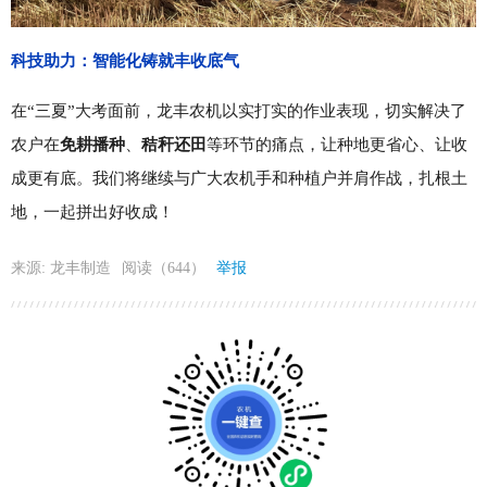
科技助力：智能化铸就丰收底气
在
“三夏”大考面前，龙丰农机以实打实的作业表现，切实解决了
农户在
免耕播种
、
秸秆还田
等环节的痛点，让种地更省心、让收
成更有底。我们将继续与广大农机手和种植户并肩作战，扎根土
地，一起拼出好收成！
来源: 龙丰制造
阅读（644）
举报