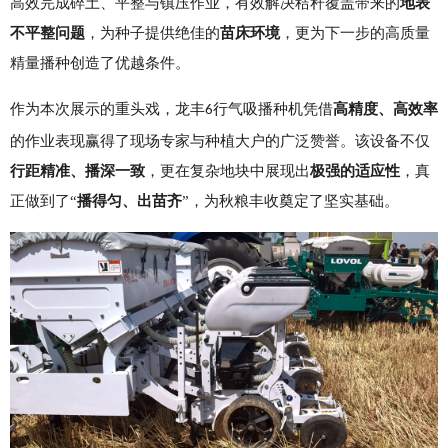
高效完成碎土、平整与镇压作业，有效解决秸秆覆盖带来的
地表
不平整问题
，为种子提供绝佳的
苗床环境
，
更为下一步的高质量
精量播种创造了优越条件
。
作为本次展示的重头戏，龙丰
行气吸播种机凭借
高精度、高效率
6
的作业表现赢得了现场专家与种植大户的广泛赞誉。该设备不仅
行距精准、播深一致
，更在复杂地块中展现出
极强的适应性
，真
正做到了“
播得匀、出苗齐
”，为秋粮丰收奠定了坚实基础。