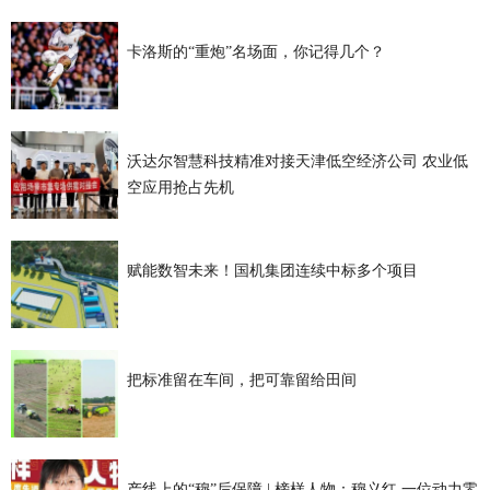
卡洛斯的“重炮”名场面，你记得几个？
沃达尔智慧科技精准对接天津低空经济公司 农业低
空应用抢占先机
赋能数智未来！国机集团连续中标多个项目
把标准留在车间，把可靠留给田间
产线上的“穆”后保障 | 榜样人物：穆义红 一位动力零