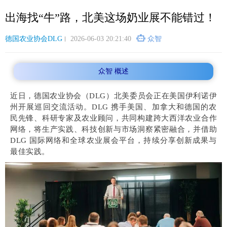
跳
出海找“牛”路，北美这场奶业展不能错过！
转
到
主
德国农业协会DLG
2026-06-03 20:21:40
众智
要
内
众智 概述
容
近日，德国农业协会（DLG）北美委员会正在美国伊利诺伊
州开展巡回交流活动。DLG 携手美国、加拿大和德国的农
民先锋、科研专家及农业顾问，共同构建跨大西洋农业合作
网络，将生产实践、科技创新与市场洞察紧密融合，并借助
DLG 国际网络和全球农业展会平台，持续分享创新成果与
最佳实践。