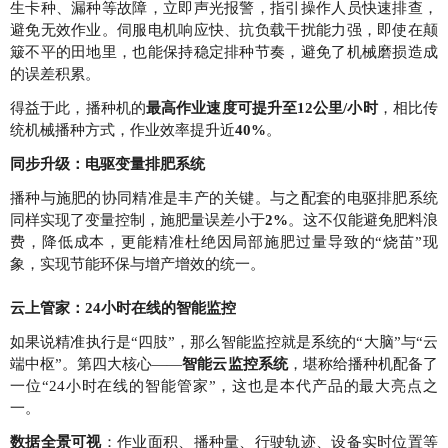
生卡种、漏种等故障，立即声光报警，指引操作人员快速排查，
避免无效作业。伺服电机响应快、抗负载干扰能力强，即使在颠
簸不平的田地里，也能保持稳定排种节奏，避免了机械磨损造成
的误差积累。
得益于此，播种机的
最高作业速度可提升至12公里/小时
，相比传
统机械播种方式，作业效率提升近
40%
。
同步升级：电驱变量排肥系统
播种与施肥的协同精准是丰产的关键。与之配套的电驱排肥系统
同样实现了变量控制，施肥量误差小于
2%
。这不仅能避免肥料浪
费，降低成本，更能精准杜绝因局部施肥过量导致的“烧苗”现
象，实现节能环保与增产增效的统一。
云上管家：24小时在线的智能监控
如果说精准执行是“四肢”，那么智能监控就是系统的“大脑”与“云
端中枢”。第四大核心——
智能云监控系统
，堪称给播种机配备了
一位“24小时在线的智能管家”，这也是本代产品的最大亮点之
一。
数据全景可视
：作业面积、播种量、行驶轨迹、设备实时位置等