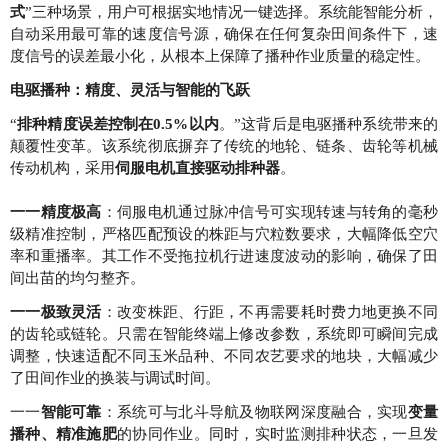
式
”三种场景，用户可根据实地情况一键选择。系统能智能分析，
自动采用最可靠的速度信号源，确保在任何复杂田间条件下，速
度信号的误差最小化，从根本上保障了播种作业质量的稳定性。
电驱播种：精度、灵活与智能的飞跃
“
排种精度误差控制在0.5%以内
。”这背后是电驱播种系统带来的
颠覆性变革。该系统彻底摒弃了传统的地轮、链条、齿轮等机械
传动机构，采用
伺服电机直接驱动排种器
。
一一精度极高
：伺服电机通过脉冲信号可实现转速与转角的毫秒
级精准控制，严格匹配预设的株距与穴粒数要求，大幅降低空穴
率和重播率。其工作不受拖拉机行进速度波动的影响，确保了田
间出苗的均匀整齐。
一一极致灵活
：改变株距、行距，不再需要耗时费力地更换不同
的齿轮或链轮。只需在智能终端上修改参数，系统即可瞬间完成
调整，快速适配不同玉米品种、不同农艺要求的地块，大幅减少
了田间作业的换装与调试时间。
一一
智能可靠
：系统可与北斗导航及物联网深度融合，实现
变量
播种、精准施肥
的协同作业。同时，实时监测排种状态，一旦发