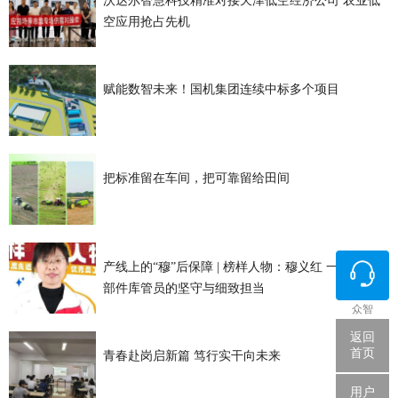
沃达尔智慧科技精准对接天津低空经济公司 农业低
空应用抢占先机
赋能数智未来！国机集团连续中标多个项目
把标准留在车间，把可靠留给田间
产线上的“穆”后保障 | 榜样人物：穆义红 一位动力零
部件库管员的坚守与细致担当
众智
返回
首页
青春赴岗启新篇 笃行实干向未来
用户