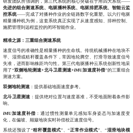
研发团队所强调的，第三代系统的核心突破在于用四大系统——
先进的组合测速系统、电驱播种系统、电驱排肥系统、智能云监
控系统
——完成了对播种作业的全链路数字化重塑。以六行电驱
精量播种机为例，这套系统真正实现了从速度感知、排种控制、
施肥管理到远程监控的闭环智能作业。
精准之源：三重组合测速系统
速度信号的准确性是精量播种的生命线。传统机械播种在地块不
平、湿滑或秸秆覆盖条件下，常因地轮腾空、打滑导致速度信号
失准，进而影响株距均匀性。第三代电驱播种云系统创新性地采
用了“
双侧地轮测速+北斗卫星测速+iMU加速度补偿
”的三重组合
测速方案。
双侧地轮测速
：提供基础地面速度参考。
北斗卫星测速
：提供绝对位置与速度基准，不受地面附着条件影
响。
iMU加速度补偿
：通过惯性测量单元感知车身姿态与加速度变
化，在偏坡、颠簸地块实时补偿校正速度信号。
系统还预设了“
秸秆覆盖模式
”、“
正常作业模式
”、“
湿滑地块模