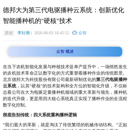
跳
德邦大为第三代电驱播种云系统：创新优化
转
到
智能播种机的"硬核"技术
主
要
原创
李社潮
2026-06-03 10:45:52
众智
内
容
众智 概述
在当下农机智能化发展与种植技术促单产提升中，一场悄然发生
的农机技术革命正以数字化的方式重塑着播种作业的传统图景。
北京德邦大为科技股份有限公司最新研制优化的
第三代电驱播种
云系统
，以其“硬核”的技术架构和全方位的智能化升级，不仅标
志着公司在大为电驱定量播种机领域的重大革新与领先，播种机
的迭代升级，更是用四大核心系统真正实现了播种作业的全流程
数字化控制。
彻底告别传统：四大系统重构播种逻辑
“我们最大的革新，就是淘汰了传统繁琐的机械传动结构。”正如