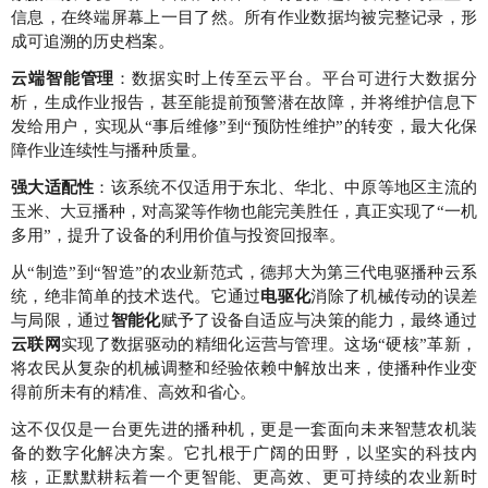
信息，在终端屏幕上一目了然。所有作业数据均被完整记录，形
成可追溯的历史档案。
云端智能管理
：数据实时上传至云平台。平台可进行大数据分
析，生成作业报告，甚至能提前预警潜在故障，并将维护信息下
发给用户，实现从“事后维修”到“预防性维护”的转变，最大化保
障作业连续性与播种质量。
强大适配性
：该系统不仅适用于东北、华北、中原等地区主流的
玉米、大豆播种，对高粱等作物也能完美胜任，真正实现了“一机
多用”，提升了设备的利用价值与投资回报率。
从“制造”到“智造”的农业新范式，德邦大为第三代电驱播种云系
统，绝非简单的技术迭代。它通过
电驱化
消除了机械传动的误差
与局限，通过
智能化
赋予了设备自适应与决策的能力，最终通过
云联网
实现了数据驱动的精细化运营与管理。这场“硬核”革新，
将农民从复杂的机械调整和经验依赖中解放出来，使播种作业变
得前所未有的精准、高效和省心。
这不仅仅是一台更先进的播种机，更是一套面向未来智慧农机装
备的数字化解决方案。它扎根于广阔的田野，以坚实的科技内
核，正默默耕耘着一个更智能、更高效、更可持续的农业新时