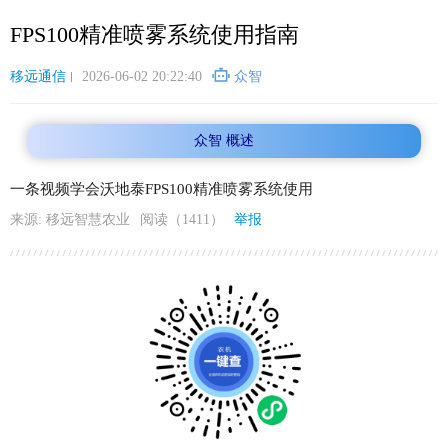
跳
FPS100精准喷雾系统使用指南
转
到
主
移远通信
2026-06-02 20:22:40
众智
要
内
众智 概述
容
一条视频学会沃地泰FPS100精准喷雾系统使用
来源: 移远智慧农业
阅读（1411）
举报