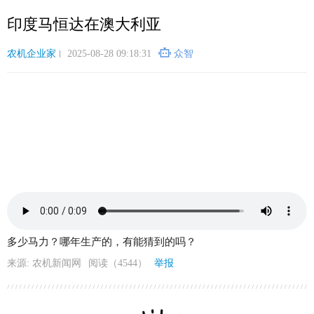
跳
印度马恒达在澳大利亚
转
到
主
农机企业家
2025-08-28 09:18:31
众智
要
内
容
多少马力？哪年生产的，有能猜到的吗？
来源: 农机新闻网
阅读（4544）
举报