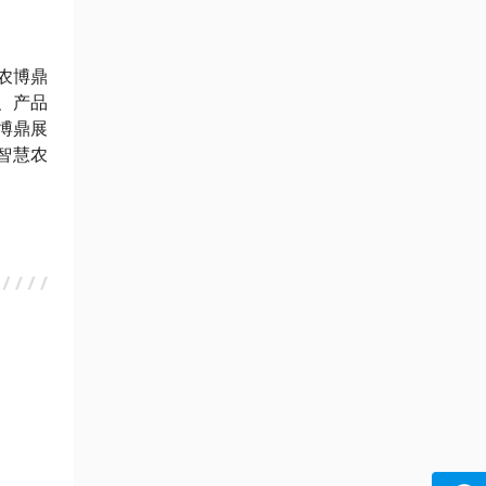
农博鼎
、产品
博鼎展
智慧农