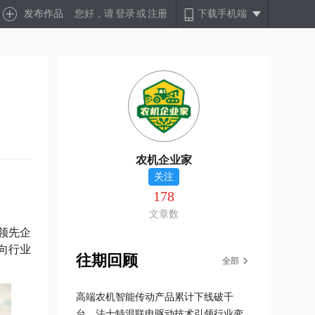
发布作品
您好，请
登录
或
注册
下载手机端
农机企业家
关注
178
文章数
领先企
向行业
往期回顾
全部
高端农机智能传动产品累计下线破千
台，法士特混联电驱动技术引领行业变