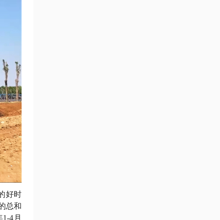
的好时
的总和
-4月