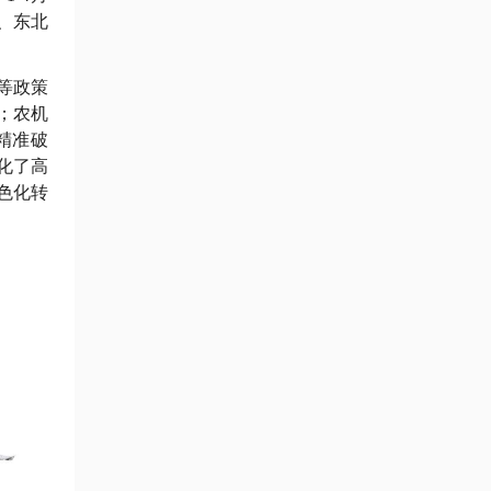
、东北
等政策
；农机
精准破
化了高
色化转