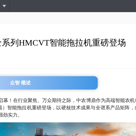
跳
转
到
主
要
内
系列HMCVT智能拖拉机重磅登场
容
众智 概述
大启幕！在行业聚焦、万众期待之际，中农博鼎作为高端智能农机
速器）智能拖拉机重磅登场，以硬核技术成果与全谱系产品矩阵，
强劲实力。