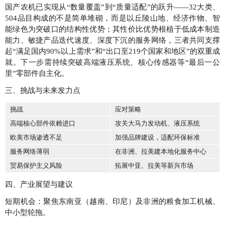
国产农机已实现从“数量覆盖”到“质量适配”的跃升——32大类、
504品目构成的不是简单堆砌，而是以丘陵山地、经济作物、智
能绿色为突破口的结构性优势；其性价比优势根植于低成本制造
能力、敏捷产品迭代速度、深度下沉的服务网络，三者共同支撑
起“满足国内90%以上需求”和“出口至219个国家和地区”的双重成
就。下一步需持续突破高端液压系统、核心传感器等“最后一公
里”零部件自主化。
三、挑战与未来发力点
挑战
应对策略
高端核心部件依赖进口
攻关大马力发动机、液压系统
欧美市场渗透不足
加强品牌建设，适配环保标准
服务网络薄弱
在非洲、拉美建本地化服务中心
贸易保护主义风险
拓展中亚、拉美等新兴市场
四、产业展望与建议
短期机会：聚焦东南亚（越南、印尼）及非洲的粮食加工机械、
中小型轮拖。