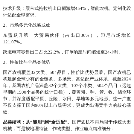
技术升级：履带式拖拉机出口额激增454%，智能农机、定制化设
计适配全球需求。
2、市场多元化战略成效
东盟跃升第一大贸易伙伴（占出口30%），印尼市场增长
121.07%。
跨境电商零售出口占比22.2%，订单响应时间缩短至24小时。
3、性价比与全品类优势
国产农机覆盖32大类、504品目，性价比优势显著。国产农机已
构建起全球少有的全链条、多场景、高适配产业体系。截至2024
年，我国农机产品涵盖32个大类、107个小类、504个品目（远超
早期约1500个品类的统计口径），覆盖耕、种、管、收、储全环
节，并深度适配平原、丘陵、水田、旱地等多元地形。这一广度
不仅支撑了国内90%以上市场需求，更成为出海竞争力的核心基
础。
品类结构：从“能用”到“全适配”。
国产农机不再局限于传统大田
机械，而是按地理特征、作物类型、作业痛点精准细分：