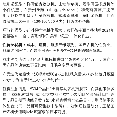
地形适配型：梯田稻麦收割机、山地除草机、履带田园搬运机等
小件机型，在贵州丘陵（山地占比92.5%）和云南高原广泛应
用；作物专用型：油菜收获机、辣椒直播机、茶叶采收机、甘蔗
收获机三大平台（130/180/350马力）打破国外垄断；
环节补强型：针对保护性耕作需求，秸秆条带联合整地机2024年
销量破1000台，实现“归行+条耕+镇压”一体化作业。
性价比优势：成本、速度、服务三维领先。
国产农机的性价比并
非单纯“低价”，而是高可靠性+快迭代+强服务的综合体现。
成本控制力强：210马力拖拉机进口品牌售价约100万元，国产同
类产品普遍在35万元以内，且毛利率显著更高；
产品迭代速度快：沃得水稻联合收割机喂入量从2kg/s快速升级至
7kg/s，倒逼行业进入“5公斤时代”；
值得注意的是，“504个品目”出自威马农机招股书，而其他来源多
提“4000多种型号”或“32大类72小类”，这反映的是统计口径差
异：品目侧重功能分类（如“水稻直播机”为1品目），型号侧重具
体配置（同一品目可衍生数十型号）。这种细粒度划分，正是国
产农机快速响应区域需求的技术前提。