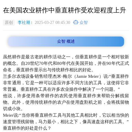
跳
在美国农业耕作中垂直耕作受欢迎程度上升
转
到
主
原创
李社潮
2025-03-27 08:45:30
众智
要
内
众智 概述
容
虽然耕作是最古老的耕作活动之一，但垂直耕作是一个相对较新
的概念。自20世纪70年代和80年代在美国开始，并在90年代正式
命名，垂直耕作显示出与传统耕作相比的好处。
兰多尔农场设备销售经理杰米·梅尔（Jamie Meier）说:“垂直耕作
非常通用，它是一种可以适应许多不同方法的工具，这使得它非
常普遍。垂直耕作工具在许多农业操作中解决了一个问题。”
他说，许多使用条带耕作的农民使用垂直耕作来帮助分解残留
物。此外，使用传统耕作的农户在使用盘割机之前，会将残留物
切成小块。
Meier说:“当你将垂直耕作工具与其他工具相比时，它以相当快的
速度管理残留物，马力最小，相比之下，像高速盘这样的工具。”
垂直耕作的好处是什么？