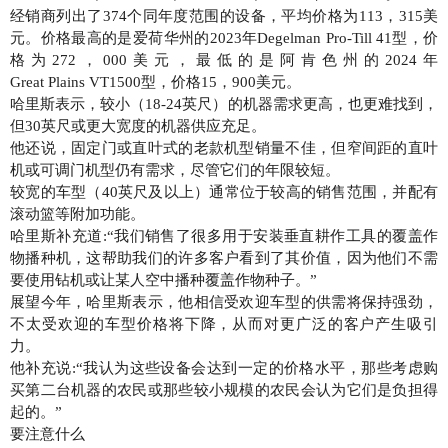
经销商列出了374个同年度范围的设备，平均价格为113，315美
元。价格最高的是爱荷华州的2023年Degelman Pro-Till 41型，价
格为272，000美元，最低的是阿肯色州的2024年
Great Plains VT1500型，价格15，900美元。
哈里斯表示，较小（18-24英尺）的机器需求更高，也更难找到，
但30英尺或更大宽度的机器供应充足。
他还说，固定门或直叶式的老款机型销量不佳，但窄间距的直叶
机或可调门机型仍有需求，尽管它们的年限较短。
较宽的车型（40英尺及以上）通常位于较高的销售范围，并配有
滚动篮等附加功能。
哈里斯补充道:“我们销售了很多用于安装垂直耕作工具的覆盖作
物播种机，这帮助我们的许多客户看到了其价值，因为他们不需
要使用钻机或让某人空中播种覆盖作物种子。”
展望今年，哈里斯表示，他相信受欢迎车型的供需将保持强劲，
不太受欢迎的车型价格将下降，从而对更广泛的客户产生吸引
力。
他补充说:“我认为这些设备会达到一定的价格水平，那些考虑购
买第二台机器的农民或那些较小规模的农民会认为它们是负担得
起的。”
要注意什么