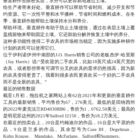
垂直耕作去除密实层，水分可以更容易地通过土壤。
给生产者带来好处。垂直耕作可以帮助节省时间、减少开支和节
约资源。它一次性平整和水平播种，节省时间和燃料成本。在冬
季，垂直耕作能帮助土壤保持水分和养分。
帮助环境。垂直耕作有助于防止土壤侵蚀，通过在表层土壤上覆
盖残留物来帮助固定土壤。它还鼓励分解并恢复土壤中的养分。
这种多功能性使得二手农具的市场相当稳定，因为实施多种耕作
计划的农民可以使用它们。
位于伊利诺伊州中南部的J.O. Harris销售公司的老板杰伊·哈里斯
（Jay Harris）说:“受欢迎的二手农具，比如18英尺或24英尺宽的
农具，或者那些带有可调节分叉的农具的需求仍然很高，因为新
的农具变得更贵了。我看到很多农民更喜欢买一个好的二手农具
而不是全新的农具。”
最近的销售数据
截至1月初，拖拉机之家网站上有62台2021年和更新的垂直耕作
工具的最新销售，平均售价为67，276美元。最低的是田纳西州
的2022年麦克法兰RD4030RB6，售价为1，0762.50美元；最高的
是明尼苏达州的2021年Salford I2150，售价为18.2万美元。
在最近的拍卖会上，20台是约翰迪尔的作品，16台是大平原的作
品，9台是兰多的作品。其余型号为Case IH、Degelman、
Kuhn Krause、 Mandako、McFarlane、Salford和Summers。