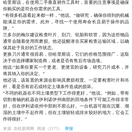
哈里斯说，在使用二手垂直耕作工具时，首要的注意事项是确保
你购买的是符合你需求的工具。
“有很多机器看起来都一样，”他说。“做研究，确保你得到的机械
能满足你的需求。此外，寻找一个使用寿命长且易于操作的品
牌。”
兰多尔的梅尔建议检查叶片、刮刀、轮胎和软管，因为这些物品
通常会随着使用而磨损。他还提醒潜在买家检查运输区域，以确
保其处于良好的工作状态。
更换刀片通常很容易，但哈里斯说，它们的价格范围很广，这取
决于你选择哪家制造商，或者是否有售后市场选项。
他说:“如果你要买一个更老、更便宜的设备，研究刀片成本，并
将其纳入你的决定。”
他还说，该装置的来源会影响其磨损程度。一定要检查叶片和吊
杆，看是否有岩石或特定土壤条件造成的损坏。
“不同的机器在不同土壤类型下工作得更好，”他说。“例如，带有
切割卷轴的机器在伊利诺伊州南部的田地条件下可能工作得非常
好，但在伊利诺依州中部则不那么好。一台机器可能在沉重、潮
湿的土壤中不起作用，但在土壤较轻或排水较好的地方，它会工
作得很好。”
来源: 农机新闻网
阅读（2175）
举报