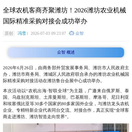
跳
全球农机客商齐聚潍坊！2026潍坊农业机械
转
到
国际精准采购对接会成功举办
主
要
原创
冯雪
2026-07-03 09:23:07
众智
内
容
众智 概述
2026年6月26日，由商务部外贸发展事务局、潍坊市人民政府主
办，潍坊市商务局、潍城区人民政府联合承办的潍坊农业机械国
际精准采购对接活动在潍坊鲁台会展中心成功举办。
本次活动以“农机出海·智联全球”为主题，广邀来自俄罗斯、泰
国、乌兹别克斯坦、土库曼斯坦、巴基斯坦、摩洛哥、尼日利亚
和埃塞俄比亚等30多个国家的80多家国外企业，与潍坊龙头农机
企业、专精特新企业代表同台交流、对接合作，真正实现“全球客
商走进潍坊、潍坊智造走向世界”。