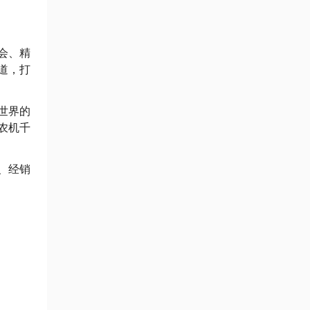
会、精
道，打
世界的
农机千
、经销