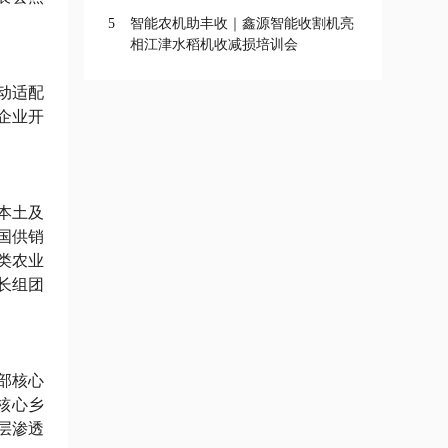
5
智能农机助丰收｜鑫源智能收割机亮
相江津水稻机收减损培训会
动适配
企业开
本土及
国供销
类农业
长组团
部核心
核心乡
层渗透