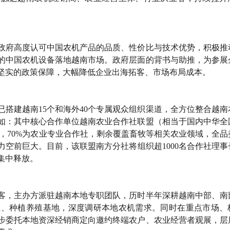
政府高度认可中国农机产品的品质、性价比与技术优势，积极推
的中国农机设备落地越南市场。政府层面的背书与助推，为参展
坚实的政策保障，大幅降低企业出海拓客、市场布局成本。
搭建越南15个和海外40个专属观众组织渠道，全方位整合越南
如：其中核心合作单位越南农业合作社联盟（相当于国内中华全
社，70%为农业专业合作社，剩余覆盖畜牧等相关农业领域，全品
空前巨大。目前，该联盟南方分社将组织超1000名合作社理事
集中释放。
客，主办方派驻越南本地专职团队，历时半年深耕越南中部、南
社、种植养殖基地，深度调研本地农机需求。同时在重点市场、
步委托本地资深经销商定向邀约终端农户、农业经营者观展，层