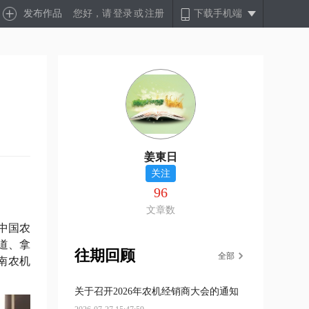
发布作品
您好，请
登录
或
注册
下载手机端
姜東日
关注
96
文章数
中国农
道、拿
往期回顾
全部
南农机
关于召开2026年农机经销商大会的通知