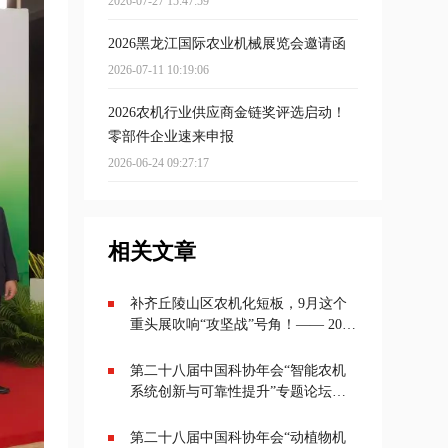
2026-07-27 15:47:59
2026黑龙江国际农业机械展览会邀请函
2026-07-11 10:19:06
2026农机行业供应商金链奖评选启动！
零部件企业速来申报
2026-06-24 09:27:17
相关文章
补齐丘陵山区农机化短板，9月这个
重头展吹响“攻坚战”号角！—— 2026
丘陵山区农业机械展览会将于9月20
—22日在成都举办
第二十八届中国科协年会“智能农机
系统创新与可靠性提升”专题论坛在
京召开
第二十八届中国科协年会“动植物机