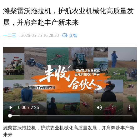
跳
潍柴雷沃拖拉机，护航农业机械化高质量发
转
到
展，并肩奔赴丰产新未来
主
要
一二三
2026-05-25 16:28:20
众智
内
容
潍柴雷沃拖拉机，护航农业机械化高质量发展，并肩奔赴丰产新
未来