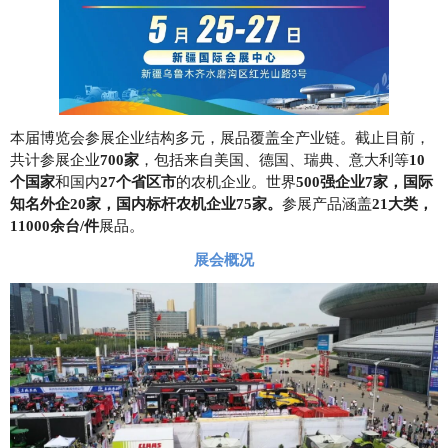
本届博览会参展企业结构多元，展品覆盖全产业链。截止目前，
共计参展企业
700家
，包括来自美国、德国、瑞典、意大利等
10
个国家
和国内
27个省区市
的农机企业。世界
500强企业7家，国际
知名外企20家，国内标杆农机企业75家。
参展产品涵盖
21大类，
11000余台/件
展品。
展会概况