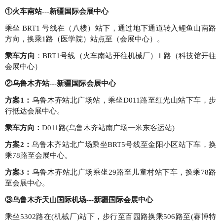
①火车南站---新疆国际会展中心
乘坐 BRT1 号线在（八楼）站下，通过地下通道转入鲤鱼山南路
方向，换乘1路（医学院）站点至（会展中心）。
乘车方向
：BRT1号线（火车南站开往机械厂）1 路（科技馆开往
会展中心）
②乌鲁木齐站---新疆国际会展中心
方案1：
乌鲁木齐站北广场站，乘坐D011路至红光山站下车，步
行抵达会展中心。
乘车方向：
D011路(乌鲁木齐站南广场一米东客运站)
方案2：
乌鲁木齐站北广场乘坐BRT5号线至金阳小区站下车，换
乘78路至会展中心。
方案3：
乌鲁木齐站北广场乘坐29路至儿童村站下车，换乘78路
至会展中心。
③乌鲁木齐天山国际机场---新疆国际会展中心
乘坐5302路在(机械厂)站下，步行至百园路换乘506路至(赛博特