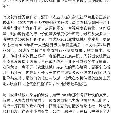
恩，也不禁轻声自问：为农机化事业宣传与呐喊，我还能坚持几
年？
此次获评优秀创作者，源于《农业机械》杂志社严苛且公正的评
选体系。2025年度十大优秀创作者评选，聚焦农机新闻网平台上
深耕行业的内容创作者，从原创图文、音视频发布数量、创作质
量，到内容传递的行业价值等多维度综合评定，最终从众多从业
者中甄选10位标杆创作者。而这场2025农业机械年度盛典，更是
杂志社自2019年将十大选题升级为年度盛典后，举办的第7届行
业盛会。盛典全面梳理年度农机行业发展成果，树立技术、服
务、传播领域的行业标杆，凝聚行业发展共识，为我国农机产业
高质量发展指明方向，早已成为农机行业不可或缺的年度盛事。
这份荣誉，离不开《农业机械》杂志社的悉心培育，更要衷心感
谢于帅社长、冉佳副社长和王艳红主编等各位业界老师们的悉心
指导与支持，是他们的信任与鼓励，让我在农机传播的道路上无
论风吹雨打，还依然在坚守着，照旧步履还算坚定。
与《农业机械》杂志的缘分，始于1983年那个满怀热忱的夏天。
彼时，我将吉林省榆树市一位农民自制风力发电机的所见所闻，
写成一篇简短的通讯稿件，怀着忐忑的心情投给杂志社，没想到
顺利刊发。这篇小小的短文，如同一颗种子，在我心中种下了为