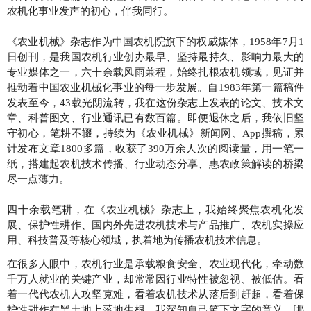
农机化事业发声的初心，伴我同行。
《农业机械》杂志作为中国农机院旗下的权威媒体，1958年7月1
日创刊，是我国农机行业创办最早、坚持最持久、影响力最大的
专业媒体之一，六十余载风雨兼程，始终扎根农机领域，见证并
推动着中国农业机械化事业的每一步发展。自1983年第一篇稿件
发表至今，43载光阴流转，我在这份杂志上发表的论文、技术文
章、科普图文、行业通讯已有数百篇。即便退休之后，我依旧坚
守初心，笔耕不辍，持续为《农业机械》新闻网、App撰稿，累
计发布文章1800多篇，收获了390万余人次的阅读量，用一笔一
纸，搭建起农机技术传播、行业动态分享、惠农政策解读的桥梁
尽一点薄力。
四十余载笔耕，在《农业机械》杂志上，我始终聚焦农机化发
展、保护性耕作、国内外先进农机技术与产品推广、农机实操应
用、科技普及等核心领域，执着地为传播农机技术信息。
在很多人眼中，农机行业是承载粮食安全、农业现代化，牵动数
千万人就业的关键产业，却常常因行业特性被忽视、被低估。看
着一代代农机人攻坚克难，看着农机技术从落后到赶超，看着保
护性耕作在黑土地上落地生根，我深知自己笔下文字的意义，哪