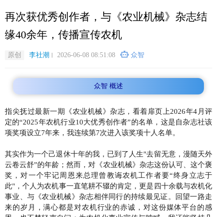
跳
再次获优秀创作者，与《农业机械》杂志结
转
到
缘40余年，传播宣传农机
主
要
原创
李社潮
2026-06-08 08:51:08
众智
内
容
众智 概述
指尖抚过最新一期《农业机械》杂志，看着扉页上2026年4月评
定的“2025年农机行业10大优秀创作者”的名单，这是自杂志社该
项奖项设立7年来，我连续第7次进入该奖项十人名单。
其实作为一个己退休十年的我，已到了人生"去留无意，漫随天外
云卷云舒”的年龄；然而，对《农业机械》杂志这份认可、这个褒
奖，对一个牢记周恩来总理曾教诲农机工作者要“终身立志于
此"，个人为农机事一直笔耕不辍的肯定，更是四十余载与农机化
事业、与《农业机械》杂志相伴同行的持续最见证。回望一路走
来的岁月，满心都是对农机行业的赤诚，对这份媒体平台的感