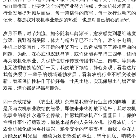
怕力量微薄，也要为这个弱势产业努力呐喊，为农机技术普及、
行业发展提升倾尽而做。每一篇稿件的撰写，每一次行业动态的
记录，都是我对农机事业最深的热爱，也是对自己初心的坚守。
岁月不居，时节如流。如今随着年龄渐长，愈发感觉到思维速度
放缓、视野渐渐受限，体力与精力早已不比当年。常年在电脑、
手机上伏案写作，不正确的坐姿习惯，己造成留下了颈椎弯曲的
问题。为此，在心底也默默盘算，或许还能再坚持三四年，还能
再为农机化事业、为保护性耕作传技传播书写三、四年。等到再
也无法搦管执笔的那一天，我便放下纸笔，静心旁观，看着这片
我曾热爱了一辈子的领域蓬勃发展，看着农机行业不断突破创
新，看着保护性耕作守护好每一寸黑土地，实现保黑土与增产量
双赢，满心都是祝福与期许。
四十余载结缘，《农业机械》杂志是我坚守行业宣传的阵地，更
是我与农机事业联结的纽带。即便未来终将放下笔杆，我对农机
化事业的牵挂永远不会停歇。惟愿我国农机产业蒸蒸日上，保护
性耕作事业行稳致远，愿越来越多的人关注农机、投身农机，让
农业机械化成为乡村振兴、粮食安全的坚实支撑，而我，会在力
所能及的时光里，继续为这份热爱的事业，坚守到底、呐喊不