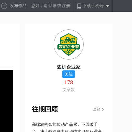
发布作品
您好，请
登录
或
注册
下载手机端
农机企业家
关注
178
文章数
往期回顾
全部
高端农机智能传动产品累计下线破千
台，法士特混联电驱动技术引领行业变