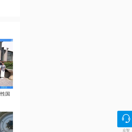
制性国
众智