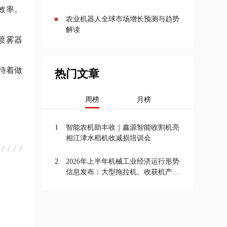
效率。
农业机器人全球市场增长预测与趋势
解读
喷雾器
待着做
热门文章
周榜
月榜
。
1
智能农机助丰收｜鑫源智能收割机亮
相江津水稻机收减损培训会
2
2026年上半年机械工业经济运行形势
信息发布：大型拖拉机、收获机产量
增长，农机行业投资增速最高达
11.5%