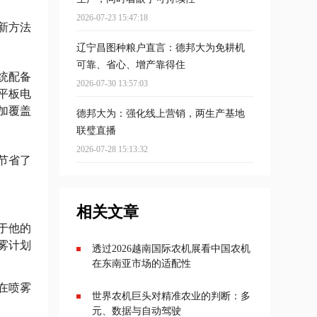
2026-07-23 15:47:18
新方法
辽宁昌图种粮户直言：德邦大为免耕机
可靠、省心、增产靠得住
系统配备
2026-07-30 13:57:03
平板电
加覆盖
德邦大为：强化线上营销，两生产基地
联璧直播
2026-07-28 15:13:32
上节省了
相关文章
用于他的
雾计划
透过2026越南国际农机展看中国农机
在东南亚市场的适配性
在喷雾
世界农机巨头对精准农业的判断：多
元、数据与自动驾驶