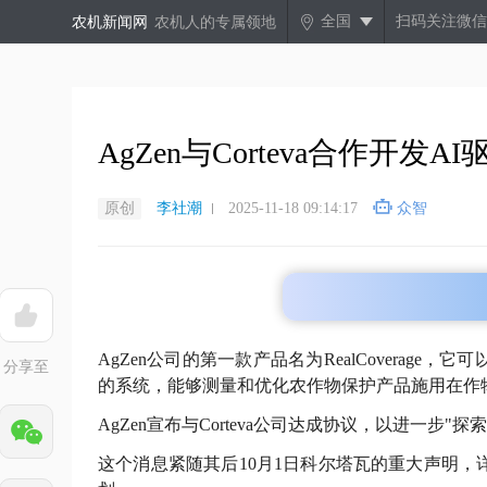
全国
扫码关注微信
农机新闻网
农机人的专属领地
AgZen与Corteva合作开
原创
李社潮
2025-11-18 09:14:17
众智
AgZen公司的第一款产品名为RealCovera
分享至
的系统，能够测量和优化农作物保护产品施用在作
AgZen宣布与Corteva公司达成协议，以进一步"探索"
这个消息紧随其后10月1日科尔塔瓦的重大声明