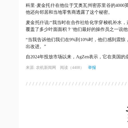
科里·麦金托什在他位于艾奥瓦州密苏里谷的400
他还向邻居和当地零售商透露了这个秘密。
麦金托什说:“我当时在合作社给化学穿梭机补水，
覆盖了多少叶面面积？’他们最好的操作员之一说他认
“当我告诉他们我们在9%到10%时，他们感到震
出改进。”
自2024年投放市场以来，AgZen表示，它在美国
来源: 农机新闻网
阅读（4408）
举报