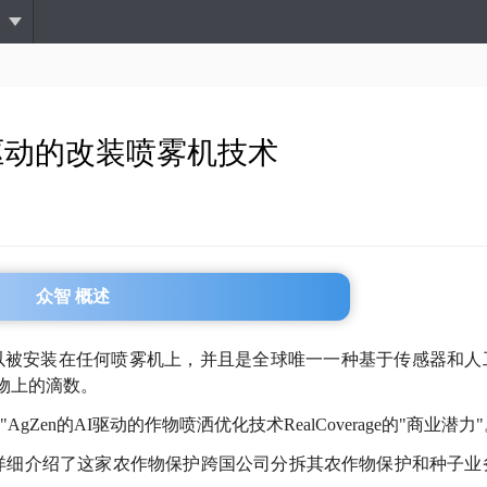
跳
转
到
主
要
内
发AI驱动的改装喷雾机技术
容
众智 概述
ge，它可以被安装在任何喷雾机上，并且是全球唯一一种基于传感器和
物上的滴数。
AgZen的AI驱动的作物喷洒优化技术RealCoverage的"商业潜力
，详细介绍了这家农作物保护跨国公司分拆其农作物保护和种子业