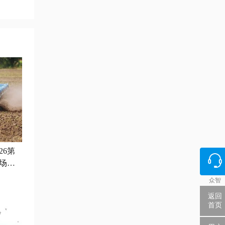
26第
场触
众智
返回
首页