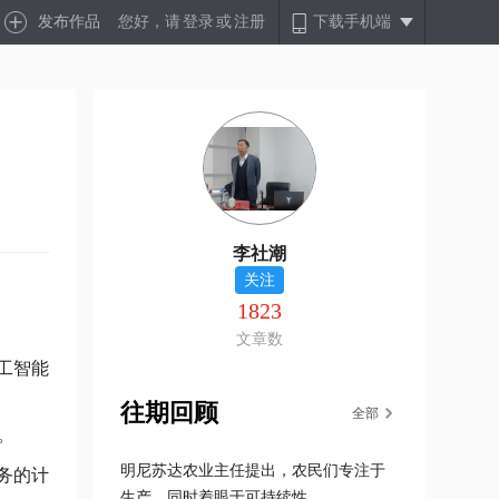
发布作品
您好，请
登录
或
注册
下载手机端
李社潮
关注
1823
文章数
人工智能
往期回顾
全部
"。
明尼苏达农业主任提出，农民们专注于
务的计
生产，同时着眼于可持续性