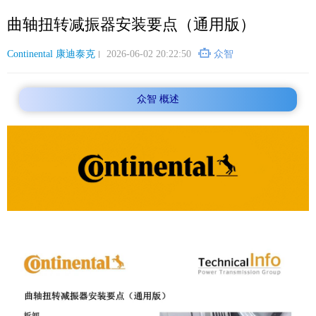
跳
曲轴扭转减振器安装要点（通用版）
转
到
主
Continental 康迪泰克
2026-06-02 20:22:50
众智
要
内
众智 概述
容