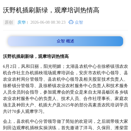
跳
沃野机插刷新绿，观摩培训热情高
转
到
主
原创
庆华
2026-06-08 08:30:23
众智
要
内
众智 概述
容
沃野机插刷新绿，观摩培训热情高
6月2日，风和日丽，阳光明媚；太湖县农机中心在徐桥镇强农农
机合作社主办机插秧现场观摩培训会，安庆市农机中心领导、县
农业农村局分管领导、县农机中心领导及相关股室技术负责人、
徐桥镇分管领导、及徐桥镇农业农村服务中心负责人和技术服务
人员全员到会指导，参加观摩会的受众是来自太湖县畈区各乡镇
农业农村服务中心的负责人、技术人员、合作社理事长、家庭农
场主及种田大户、机插大户及2025年的部分高素质农民培训学员
共计70多人观摩学习。
会上，县农机中心分管领导做了简短的欢迎词，之后就带领大家
到田边观摩机插秧实操演练，首先邀请了洋马、久保田、潍柴雷