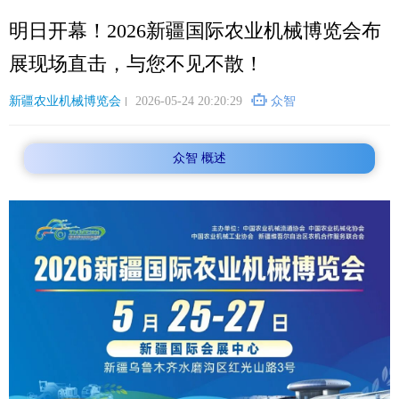
跳
明日开幕！2026新疆国际农业机械博览会布
转
到
展现场直击，与您不见不散！
主
要
新疆农业机械博览会
2026-05-24 20:20:29
众智
内
容
众智 概述