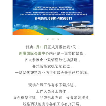
✦
✦
✦
距离
5月25日
正式开展仅剩2天！
新疆国际会展中心
内已是一派繁忙景象，
各大参展企业紧锣密鼓进场搭建，
各式智能农机陆续就位，
一场聚焦智慧农业的行业盛会雏形已然显现。
现场布展工作有条不紊推进，
工作人员分工协作，
展台框架搭建、品牌形象布置、设备吊装摆放、
线路调试检测等各项工序有序开展。