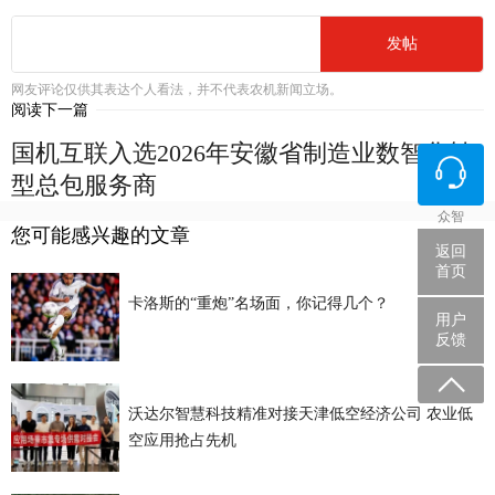
发帖
网友评论仅供其表达个人看法，并不代表农机新闻立场。
阅读下一篇
国机互联入选2026年安徽省制造业数智化转
型总包服务商
众智
您可能感兴趣的文章
返回
首页
卡洛斯的“重炮”名场面，你记得几个？
用户
反馈
沃达尔智慧科技精准对接天津低空经济公司 农业低
空应用抢占先机