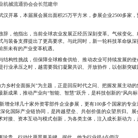
业机械流通协会会长范建华
北武汉开幕，本届展会展出面积25万平方米，参展企业2500多家
致辞，他指出，当前全球农业发展正经历深刻变革。气候变化、
式与装备支撑提出了更高要求。与此同时，新一轮科技革命纵深
前所未有的产业变革机遇。
与结构性挑战，但保障全球粮食供给、推动农业可持续发展的使
是行业承压之时，越需要我们凝聚共识、开放协作，以创新突破
助力乡村全面振兴”为主题，正是回应时代之问、把握发展主动的
新成果，推动产业向“智能、智慧”跃升，是科技创新的“风向标
新增全球几十家外资零部件企业参展，更有100多个国家的专业
，深化国际产业链协同，是跨越壁垒、共创价值的众望所归。展
技术对接、资本互动与模式创新，为各类主体，注入成长新动力，
更珍贵，行动比愿景更关键。据此，他为行业提4点倡议。