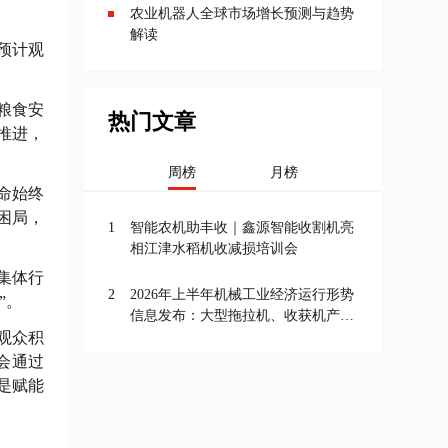
农业机器人全球市场增长预测与趋势
解读
，预计观
粮食安
热门文章
推进，
周榜
月榜
命始终
困局，
1
智能农机助丰收｜鑫源智能收割机亮
相江津水稻机收减损培训会
集体行
2
2026年上半年机械工业经济运行形势
”。
信息发布：大型拖拉机、收获机产量
观众积
增长，农机行业投资增速最高达
11.5%
会通过
是赋能