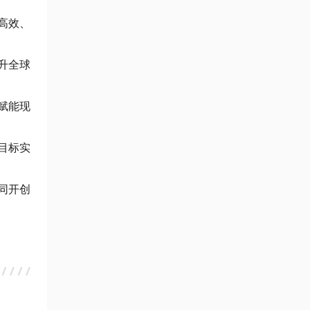
高效、
升全球
赋能现
目标实
同开创