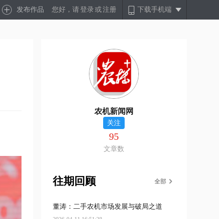
发布作品
您好，请
登录
或
注册
下载手机端
农机新闻网
关注
95
文章数
往期回顾
全部
董涛：二手农机市场发展与破局之道