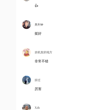
👍
奥利💎
挺好
农机发的地方
非常不错
掠过
厉害
Xdh