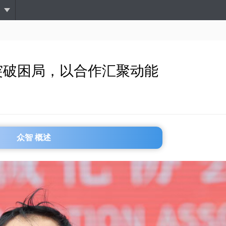
跳
转
到
主
要
内
突破困局，以合作汇聚动能
容
众智 概述