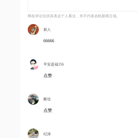
网友评论仅供其表达个人看法，并不代表农机新闻立场。
新人
66666
平安是福356
点赞
断弦
点赞
纪涛