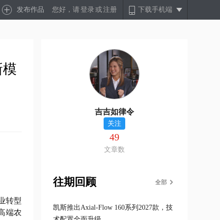
发布作品
您好，请
登录
或
注册
下载手机端
新模
吉吉如律令
关注
49
文章数
往期回顾
全部
业转型
凯斯推出Axial-Flow 160系列2027款，技
届高端农
术配置全面升级