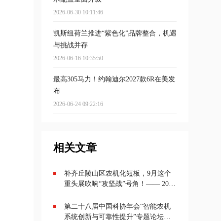
2026-06-30 10:11:46
凯斯纽荷兰推进“紫色化”品牌整合，机遇
与挑战并存
2026-06-16 10:35:50
最高305马力！约翰迪尔2027款6R在美发
布
2026-06-24 09:22:16
相关文章
补齐丘陵山区农机化短板，9月这个
重头展吹响“攻坚战”号角！—— 2026
丘陵山区农业机械展览会将于9月20
—22日在成都举办
第二十八届中国科协年会“智能农机
系统创新与可靠性提升”专题论坛在