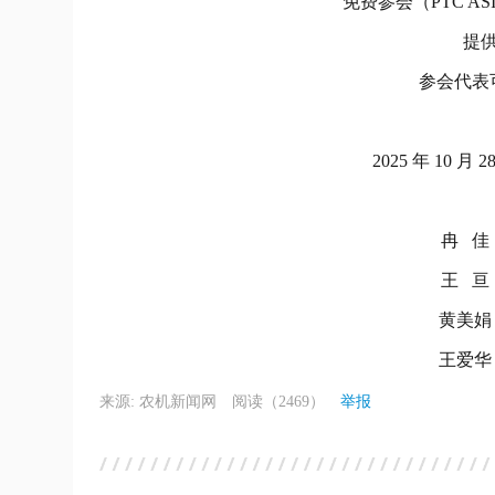
免费参会（PTC ASI
提
参会代表
2025 年 10
冉 佳 
王 亘 
黄美娟 
王爱华 
来源: 农机新闻网
阅读（2469）
举报