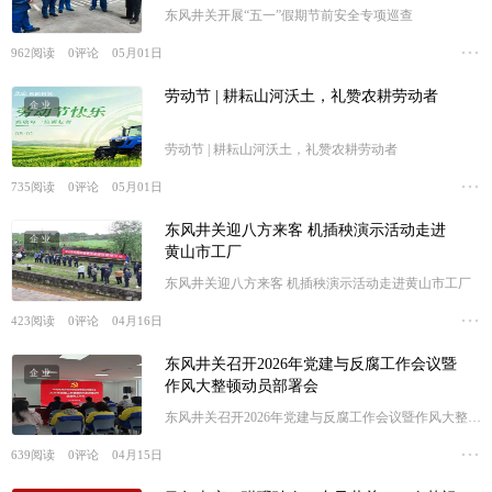
东风井关开展“五一”假期节前安全专项巡查
962
阅读
0
评论
05月01日
劳动节 | 耕耘山河沃土，礼赞农耕劳动者
企业
劳动节 | 耕耘山河沃土，礼赞农耕劳动者
735
阅读
0
评论
05月01日
东风井关迎八方来客 机插秧演示活动走进
企业
黄山市工厂
东风井关迎八方来客 机插秧演示活动走进黄山市工厂
423
阅读
0
评论
04月16日
东风井关召开2026年党建与反腐工作会议暨
企业
作风大整顿动员部署会
东风井关召开2026年党建与反腐工作会议暨作风大整顿
动员部署会
639
阅读
0
评论
04月15日