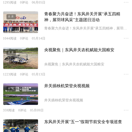
1295
阅读
0
评论
06月05日
青春聚力共奋进！东风井关开展“承五四精
企业
神，展羽球风采”主题团日活动
青春聚力共奋进！东风井关开展“承五四精神，展羽球
风采”主题团日活动
1044
阅读
0
评论
05月14日
央视聚焦｜东风井关农机赋能大国粮安
企业
央视聚焦｜东风井关农机赋能大国粮安
1223
阅读
0
评论
05月13日
井关插秧机荣登央视视频
企业
井关插秧机荣登央视视频
359
阅读
0
评论
05月09日
东风井关开展“五一”假期节前安全专项巡查
企业