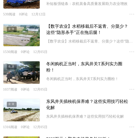
补短板强链条：农机装备高质量发展助力农业增效
539
阅读
0
评论
12月12日
【数字农业】水稻移栽后不返青、分蘖少？
企业
这些“隐形杀手”正在拖后腿！
【数字农业】水稻移栽后不返青、分蘖少？这些“隐形
杀手”正在拖后腿！
1530
阅读
0
评论
12月05日
冬闲购机正当时，东风井关T系列实力圈
企业
粉！
冬闲购机正当时，东风井关T系列实力圈粉！
1037
阅读
0
评论
12月05日
东风井关插秧机保养难？这些实用技巧轻松
企业
化解
东风井关插秧机保养难？这些实用技巧轻松化解
1316
阅读
0
评论
12月05日