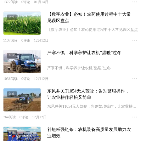
1372
阅读
0
评论
01月14日
【数字农业】必知！农药使用过程中十大常
企业
见误区盘点
【数字农业】必知！农药使用过程中十大常见误区盘点
1137
阅读
0
评论
12月12日
严寒不惧，科学养护让农机“温暖”过冬
企业
严寒不惧，科学养护让农机“温暖”过冬
1036
阅读
0
评论
12月12日
东风井关T1054无人驾驶：告别繁琐操作，
企业
让农业耕作轻松又简单
东风井关T1054无人驾驶：告别繁琐操作，让农业耕作
轻松又简单
764
阅读
0
评论
12月12日
补短板强链条：农机装备高质量发展助力农
企业
业增效