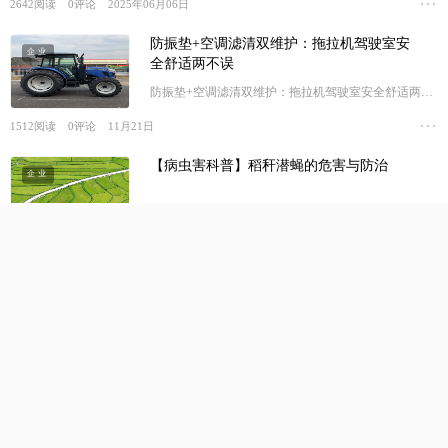
2642
阅读
0
评论
2025年06月06日
防振垫+空调滤清双维护：拖拉机驾驶室安
企业
全舒适两不误
防振垫+空调滤清双维护：拖拉机驾驶室安全舒适两不
误
1512
阅读
0
评论
11月21日
【病虫害科普】稻秆潜蝇的危害与防治
企业
【病虫害科普】稻秆潜蝇的危害与防治
原创
2652
阅读
0
评论
2024年04月19日
想让高速插秧机寿命长？季后保养步骤要点
企业
要知道
想让高速插秧机寿命长？季后保养步骤要点要知道
820
阅读
0
评论
11月14日
电控PTO+灵活转向：看智能农机如何“驯
企业
服”水田