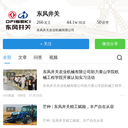
跳
转
东风井关
到
主
266
44.1w
50
发文
阅读
获赞
要
东风井关农业机械有限公司
内
容
关注
微信分享
全部
文章
问答
视频
东风井关农业机械有限公司助力黄山学院机
企业
械工程学院开展认知实习活动
东风井关农业机械有限公司助力黄山学院机械工程学院
开展认知实习活动
341
阅读
0
评论
07月16日
芒种 | 东风井关精工赋能，丰产自在从容
企业
芒种 | 东风井关精工赋能，丰产自在从容