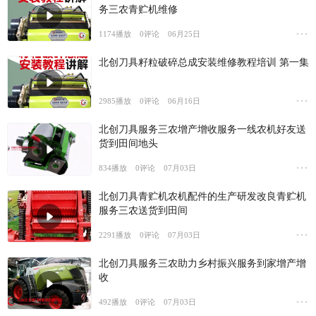
务三农青贮机维修
1174
播放
0
评论
06月25日
北创刀具籽粒破碎总成安装维修教程培训 第一集
2985
播放
0
评论
06月16日
北创刀具服务三农增产增收服务一线农机好友送
货到田间地头
834
播放
0
评论
07月03日
北创刀具青贮机农机配件的生产研发改良青贮机
服务三农送货到田间
2291
播放
0
评论
07月03日
北创刀具服务三农助力乡村振兴服务到家增产增
收
492
播放
0
评论
07月03日