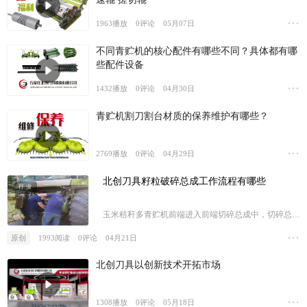
1963
播放
0
评论
05月07日
不同青贮机的核心配件有哪些不同？具体都有哪
些配件设备
1432
播放
0
评论
04月30日
青贮机割刀割台材质的保养维护有哪些？
2769
播放
0
评论
04月29日
北创刀具籽粒破碎总成工作流程有哪些
行业
玉米秸秆多青贮机前端进入前端切碎总成中，切碎总成
有刀片组成，切碎后进入内部再经过揉丝辊撵碎处理，
原创
1993
阅读
0
评论
04月21日
进行抛洒，再运到奶牛基地
北创刀具以创新技术开拓市场
1308
播放
0
评论
05月18日