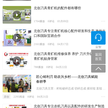
北创刀具青贮机的配件都有哪些
1704
播放
0
评论
05月09日
北创刀具专注青贮机核心配件研发和生产 海外出
口和国际贸易合作
2161
播放
0
评论
04月17日
众智
北创刀具青贮机维修保养 养护 刀片升级改造 您
返回
青贮机贴身管家
首页
788
播放
0
评论
04月22日
匠心铸利刃 助农兴乡村——北创刀具赋能
行业
春耕季
北创刀具主营：籽粒破碎总成 切碎总成 揉丝辊 直辊 碟
辊 波纹辊 定刀动刀割刀 割台
原创
2295
阅读
0
评论
04月21日
北创刀具专注农机刀具以及配件的研发生产制造