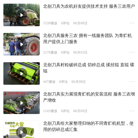
北创刀具为农机好友提供技术支持 服务三农用户
1539
播放
0
评论
06月08日
北创刀具服务三农 拥有一线服务团队 为青贮机
用户提供上门服务
2279
播放
0
评论
06月03日
北创刀具籽粒破碎总成 切碎总成 揉丝辊 直辊 碟
辊
447
播放
0
评论
06月08日
北创刀具实力展现青贮机的安装流程 服务三农增
产增收
1143
播放
0
评论
06月09日
北创刀具给大家整理归纳的不同青贮机机型，使
用的切碎总成汇集