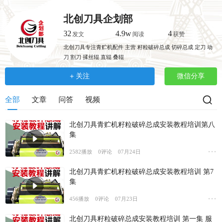
跳
转
北创刀具企划部
到
32
4.9w
4
发文
阅读
获赞
主
北创刀具专注青贮机配件 主营 籽粒破碎总成 切碎总成 定刀 动
要
刀 割刀 揉丝辊 直辊 叠辊
内
容
关注
微信分享
全部
文章
问答
视频
北创刀具青贮机籽粒破碎总成安装教程培训第八
集
2582
播放
0
评论
07月24日
北创刀具青贮机籽粒破碎总成安装教程培训 第7
集
456
播放
0
评论
07月23日
北创刀具籽粒破碎总成安装教程培训 第一集 服