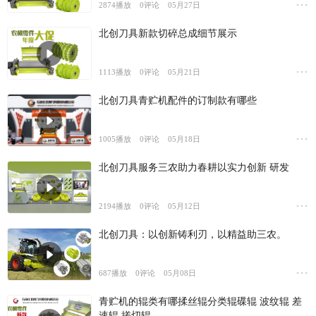
2874
播放
0
评论
05月27日
北创刀具新款切碎总成细节展示
1113
播放
0
评论
05月21日
北创刀具青贮机配件的订制款有哪些
1005
播放
0
评论
05月18日
北创刀具服务三农助力春耕以实力创新 研发
2194
播放
0
评论
05月12日
北创刀具：以创新铸利刃，以精益助三农。
687
播放
0
评论
05月08日
青贮机的辊类有哪揉丝辊分类辊碟辊 波纹辊 差
速辊 搓切辊