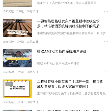
瞒不住了！高效作业的答案，藏在丰疆导航里！
1562
阅读
0
评论
08月26日
丰疆智能硬核研发实力覆盖耕种管收全场
企业
景，精准喷洒系统解锁精准控制下的高质量
植保作业！
丰疆智能硬核研发实力覆盖耕种管收全场景，精准喷洒
系统解锁精准控制下的高质量植保作业！
1668
阅读
0
评论
08月22日
疆驭AMT动力换向系统用户评价
企业
疆驭AMT动力换向系统用户评价
1055
阅读
0
评论
08月22日
工程师答疑小课堂来了！纯纯干货，建议收
企业
藏反复观看，欢迎大家留言提问！
工程师答疑小课堂来了！纯纯干货，建议收藏反复观
看，欢迎大家留言提问！
1250
阅读
0
评论
08月21日