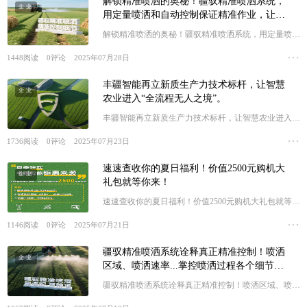
解锁精准喷洒的奥秘！疆驭精准喷洒系统，
企业
用定量喷洒和自动控制保证精准作业，让一
切尽在掌握！
解锁精准喷洒的奥秘！疆驭精准喷洒系统，用定量喷洒
和自动控制保证精准作业，让一切尽在掌握！
1448
阅读
0
评论
2025年07月28日
丰疆智能再立新质生产力技术标杆，让智慧
企业
农业进入“全流程无人之境”。
丰疆智能再立新质生产力技术标杆，让智慧农业进入
“全流程无人之境”。
1736
阅读
0
评论
2025年07月23日
速速查收你的夏日福利！价值2500元购机大
企业
礼包就等你来！
速速查收你的夏日福利！价值2500元购机大礼包就等你
来！
1146
阅读
0
评论
2025年07月21日
疆驭精准喷洒系统诠释真正精准控制！喷洒
企业
区域、喷洒速率...掌控喷洒过程各个细节，
植保无忧才能畅享丰收！
疆驭精准喷洒系统诠释真正精准控制！喷洒区域、喷洒
速率...掌控喷洒过程各个细节，植保无忧才能畅享丰