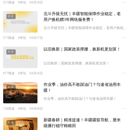
557
阅读
0
评论
04月29日
北斗升级无忧｜丰疆智能保障作业稳定，老
企业
用户换机赠3年网络服务费！
北斗升级无忧｜丰疆智能保障作业稳定，老用户换机赠
3年网络服务费！
577
阅读
0
评论
04月27日
以旧换新｜国家政策撑腰，换新机更划算！
企业
以旧换新｜国家政策撑腰，换新机更划算！
877
阅读
0
评论
04月16日
作业季，油价高不敢踩油门？匀速省油用丰
企业
疆！
作业季，油价高不敢踩油门？匀速省油用丰疆！
728
阅读
0
评论
04月09日
新疆春耕｜精准提速！丰疆疆驭导航，厘米
企业
级播行稳守棉粮田