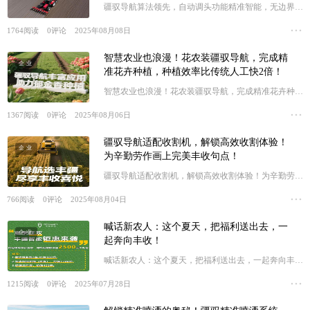
疆驭导航算法领先，自动调头功能精准智能，无边界田
块也能轻松完成自动调头！
1764
阅读
0
评论
2025年08月08日
智慧农业也浪漫！花农装疆驭导航，完成精
企业
准花卉种植，种植效率比传统人工快2倍！
智慧农业也浪漫！花农装疆驭导航，完成精准花卉种
植，种植效率比传统人工快2倍！
1367
阅读
0
评论
2025年08月06日
疆驭导航适配收割机，解锁高效收割体验！
企业
为辛勤劳作画上完美丰收句点！
疆驭导航适配收割机，解锁高效收割体验！为辛勤劳作
画上完美丰收句点！
766
阅读
0
评论
2025年08月04日
喊话新农人：这个夏天，把福利送出去，一
企业
起奔向丰收！
喊话新农人：这个夏天，把福利送出去，一起奔向丰
收！
1215
阅读
0
评论
2025年07月28日