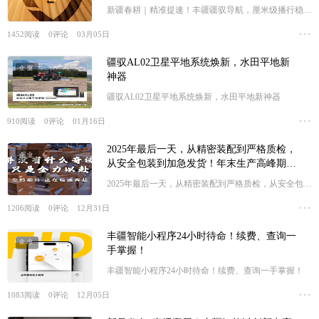
新疆春耕｜精准提速！丰疆疆驭导航，厘米级播行稳守
棉粮田
1452
阅读
0
评论
03月05日
疆驭AL02卫星平地系统焕新，水田平地新
企业
神器
疆驭AL02卫星平地系统焕新，水田平地新神器
910
阅读
0
评论
01月16日
2025年最后一天，从精密装配到严格质检，
企业
从安全包装到加急发货！年末生产高峰期，
我们交出亮眼答卷！并没有奇迹，只有全力
2025年最后一天，从精密装配到严格质检，从安全包装
以赴！
到加急发货！年末生产高峰期，我们交出亮眼答卷！并
1206
阅读
0
评论
12月31日
没有奇迹，只有全力以赴！
丰疆智能小程序24小时待命！续费、查询一
企业
手掌握！
丰疆智能小程序24小时待命！续费、查询一手掌握！
1083
阅读
0
评论
12月05日