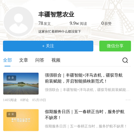
跳
转
丰疆智慧农业
到
主
78
9.9w
0
发文
阅读
获赞
要
这家伙忙着耕种什么都没留下
内
容
关注
微信分享
全部
文章
问答
视频
强强联合｜丰疆智能×洋马农机，疆驭导航
企业
前装赋能，开启智能插秧新范式！
强强联合｜丰疆智能×洋马农机，疆驭导航前装赋能，
开启智能插秧新范式！
1405
阅读
0
评论
05月19日
假期服务日历｜五一春耕正当时，服务护航
企业
不缺席！
假期服务日历｜五一春耕正当时，服务护航不缺席！