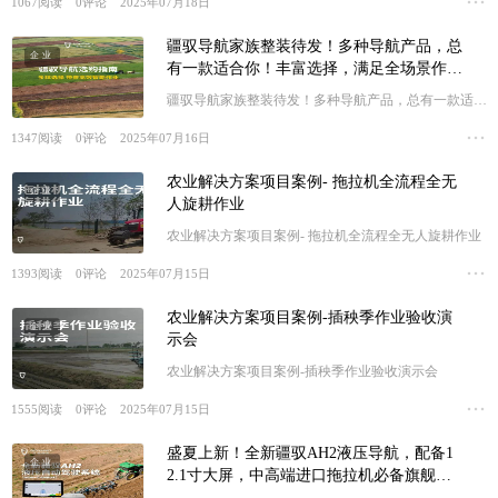
1067
阅读
0
评论
2025年07月18日
收！
疆驭导航家族整装待发！多种导航产品，总
企业
有一款适合你！丰富选择，满足全场景作业
需求！
疆驭导航家族整装待发！多种导航产品，总有一款适合
你！丰富选择，满足全场景作业需求！
1347
阅读
0
评论
2025年07月16日
农业解决方案项目案例- 拖拉机全流程全无
企业
人旋耕作业
农业解决方案项目案例- 拖拉机全流程全无人旋耕作业
1393
阅读
0
评论
2025年07月15日
农业解决方案项目案例-插秧季作业验收演
企业
示会
农业解决方案项目案例-插秧季作业验收演示会
1555
阅读
0
评论
2025年07月15日
盛夏上新！全新疆驭AH2液压导航，配备1
企业
2.1寸大屏，中高端进口拖拉机必备旗舰导
航！