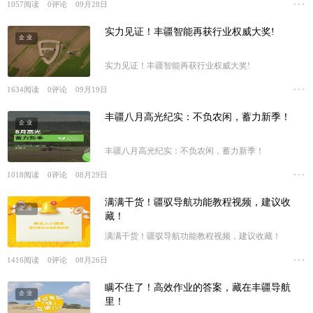
1057
阅读
0
评论
09月28日
实力见证！丰疆智能再获行业权威大奖!
企业
实力见证！丰疆智能再获行业权威大奖!
1634
阅读
0
评论
09月19日
丰疆八月高光纪实：不负农闲，蓄力新季！
企业
丰疆八月高光纪实：不负农闲，蓄力新季！
1018
阅读
0
评论
08月29日
满满干货！疆驭导航功能教程视频，建议收
企业
藏！
满满干货！疆驭导航功能教程视频，建议收藏！
1416
阅读
0
评论
08月26日
瞒不住了！高效作业的答案，藏在丰疆导航
企业
里！