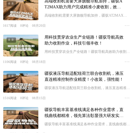
高端收割机需要大屏旗舰导航加持，疆驭A
企业
T2MAX助力用户完成精准小麦收割，效率
更高，漏收率更低！
高端收割机需要大屏旗舰导航加持，疆驭AT2MAX助
力用户完成精准小麦收割，效率更高，漏收率更低！
1617
阅读
0
评论
08月20日
用科技贯穿农业生产全链路！疆驭导航高效
企业
助力收割作业，科技引领丰收！
用科技贯穿农业生产全链路！疆驭导航高效助力收割作
业，科技引领丰收！
1106
阅读
0
评论
08月18日
疆驭液压导航适配纽荷兰联合收割机，液压
企业
直连精准控制作业精度！小改装，强性能！
疆驭液压导航适配纽荷兰联合收割机，液压直连精准控
制作业精度！小改装，强性能！
1516
阅读
0
评论
08月15日
疆驭导航丰富基准线满足各种作业需求，直
企业
线曲线都精准，领先算法彰显强大研发实
力！
疆驭导航丰富基准线满足各种作业需求，直线曲线都精
准，领先算法彰显强大研发实力！