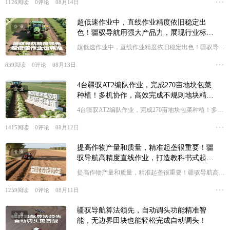
1126
阅读
0
评论
08月14日
超低速作业中，直线作业精度依旧稳定出
企业
色！疆驭导航用强大产品力，展现行业标杆
的非凡品质！
超低速作业中，直线作业精度依旧稳定出色！疆驭导航
用强大产品力，展现行业标杆的非凡品质！
839
阅读
0
评论
08月13日
4台疆驭AT2编队作业，完成270亩地块包菜
企业
种植！多机协作，高效完成不规则地块精准
种植，现代蔬菜种植的智能解决方案！
4台疆驭AT2编队作业，完成270亩地块包菜种植！多机
协作，高效完成不规则地块精准种植，现代蔬菜种植的
1415
阅读
0
评论
08月12日
智能解决方案！
提高作物产量和质量，精准起垄很重要！疆
企业
驭导航高精度直线作业，打造教科书式起
垄！
提高作物产量和质量，精准起垄很重要！疆驭导航高精
度直线作业，打造教科书式起垄！
1259
阅读
0
评论
08月11日
疆驭导航算法领先，自动调头功能精准智
企业
能，无边界田块也能轻松完成自动调头！