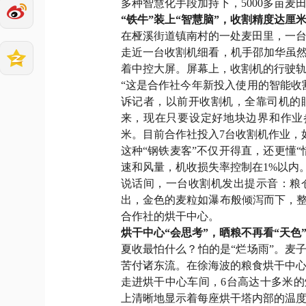
多种智慧化手段加持下，5000多亩麦田
“铁牛”装上“智慧脑”，收割精度达厘
在桠溪街道镇南村的一处麦田里，一
走近一台收割机细看，机手邵加华虽
着中控大屏。屏幕上，收割机的行驶
“这是合作社今年新投入使用的智能收
诉记者，以前开收割机，全靠司机的
来，现在只要设定好地块边界和作业
米。目前合作社投入7台收割机作业，
这种“钢铁麦客”不仅开得直，还更懂
速和风量，机收损失率控制在1%以内
说话间，一台收割机发出提示音：粮
出，金色的麦粒如瀑布般倾泻而下，
合作社的烘干中心。
烘干中心“会思考”，晒粮不再看“天色
夏收最怕什么？怕的是“烂场雨”。麦
苦付诸东流。在徐海波的粮食烘干中
走进烘干中心车间，6台高达十多米
上清晰地显示着每座烘干塔内部的温