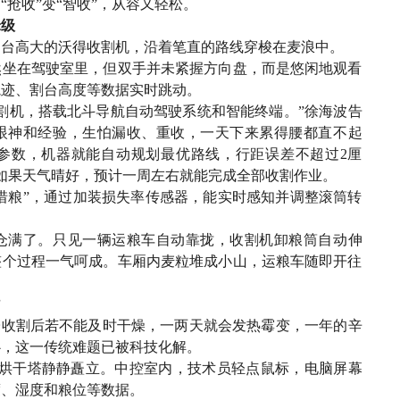
“抢收”变“智收”，从容又轻松。
米级
台台高大的沃得收割机，沿着笔直的路线穿梭在麦浪中。
然坐在驾驶室里，但双手并未紧握方向盘，而是悠闲地观看
轨迹、割台高度等数据实时跳动。
割机，搭载北斗导航自动驾驶系统和智能终端。”徐海波告
眼神和经验，生怕漏收、重收，一天下来累得腰都直不起
参数，机器就能自动规划最优路线，行距误差不超过2厘
如果天气晴好，预计一周左右就能完成全部收割作业。
“惜粮”，通过加装损失率传感器，能实时感知并调整滚筒转
。
仓满了。只见一辆运粮车自动靠拢，收割机卸粮筒自动伸
整个过程一气呵成。车厢内麦粒堆成小山，运粮车随即开往
”
子收割后若不能及时干燥，一两天就会发热霉变，一年的辛
心，这一传统难题已被科技化解。
的烘干塔静静矗立。中控室内，技术员轻点鼠标，电脑屏幕
度、湿度和粮位等数据。