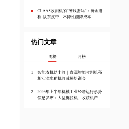
CLAAS收割机的“省钱密码”：黄金搭
档-阪东皮带，不降性能降成本
热门文章
周榜
月榜
1
智能农机助丰收｜鑫源智能收割机亮
相江津水稻机收减损培训会
2
2026年上半年机械工业经济运行形势
信息发布：大型拖拉机、收获机产量
增长，农机行业投资增速最高达
11.5%