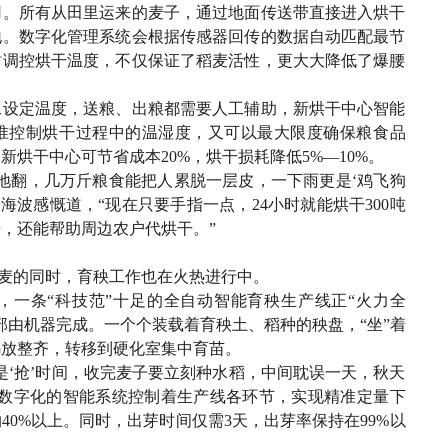
用。所有从田里运来的麦子，通过地面传送带直接进入烘干
地。数字化管理系统会根据传感器回传的数据自动匹配最节
时调控烘干温度，不仅保证了稻麦活性，更大大降低了爆腰
工设定温度，送粮、出粮都需要人工辅助，新烘干中心智能
准控制烘干过程中的温湿度，又可以最大限度确保粮食品
烘干中心可节省成本20%，烘干损耗降低5%—10%。
地翻，几万斤粮食能把人累脱一层皮，一下雨更是‘鸡飞狗
海波感慨道，“现在只要手指一点，24小时就能烘干300吨
麦，还能帮助周边农户代烘干。”
收麦的同时，育秧工作也在火热进行中。
，一条“科技范”十足的全自动智能育秧生产线正“火力全
部由机器完成。一个个装载着育秧土、稻种的秧盘，“坐”着
码放整齐，转移到硬化室集中育苗。
是‘抢’时间，收完麦子要立刻种水稻，中间耽误一天，秋天
，数字化的智能系统控制着生产线各环节，实现精准定量下
0%以上。同时，出芽时间仅需3天，出芽率保持在99%以