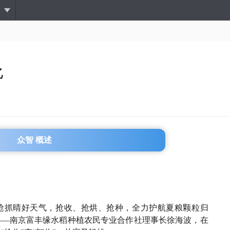
跳
转
到
主
要
内
化
容
众智 概述
须抢抓晴好天气，抢收、抢烘、抢种，全力护航夏粮颗粒归
——南京富丰缘水稻种植农民专业合作社理事长徐海波，在