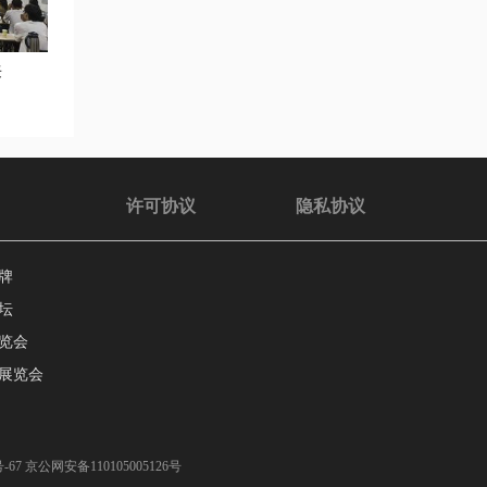
来
许可协议
隐私协议
牌
坛
览会
展览会
-67
京公网安备110105005126号