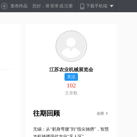
发布作品
您好，请
登录
或
注册
下载手机端
江苏农业机械展览会
关注
102
文章数
往期回顾
全部
无锡：从“躬身弯腰”到“指尖驰骋”，智慧
农机驰骋现代农业“无人区”