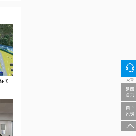
众智
标多
返回
首页
用户
反馈