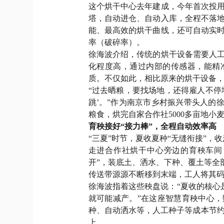
这个烘干中心去年建成，今年首次投
塔，自动进仓、自动入库，全程不落
能、最高效的烘干曲线，还可自动实
率（破碎率）。
徐海波介绍，传统的烘干设备需要人
化程度高，通过内部的传感器，能精
质。不仅如此，相比原来的烘干设备，新
“过去晒粮，要找场地，还得雇人不停
跳’。”作为南京市乡村振兴带头人的徐
粮食，烘完自家合作社5000多亩地小
育秧接好“接力棒”，全程自动效率高
“三夏”时节，夏收夏种“无缝衔接”，
走进合作社烘干中心旁边的育秧车间
开”，装底土、洒水、下种、覆土等全
传送带源源不断移到末端，工人将其
徐海波指着这些秧盘说：“夏收的核心
就可能减产。”在这座智慧育秧中心
种、自动洒水等，人工种子等成本节约4
上。