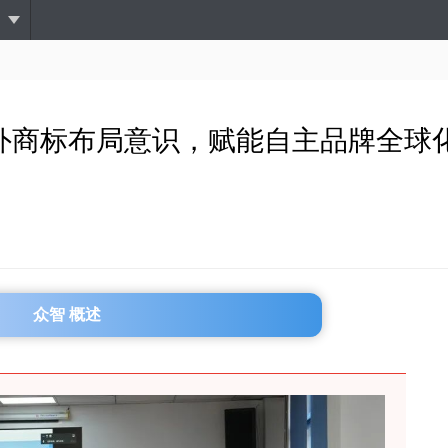
跳
转
到
主
要
内
化海外商标布局意识，赋能自主品牌全球
容
众智 概述