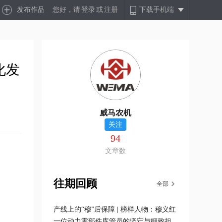
发布作品
您好，请
登录
或
注册
下载手机端
化发
威马农机
关注
94
文章数
往期回顾
全部
产线上的“穆”后保障 | 榜样人物：穆义红
一位动力零部件库管员的坚守与细致担