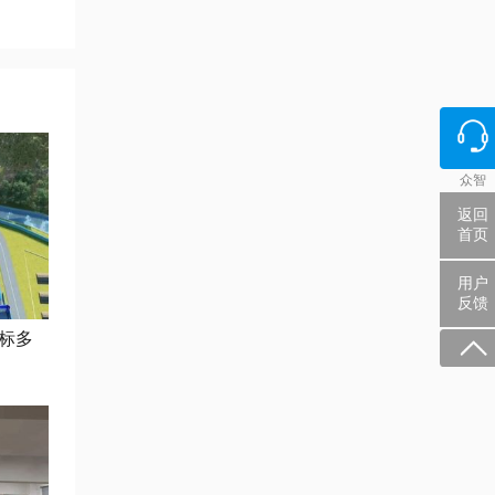
众智
返回
首页
用户
反馈
标多