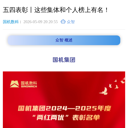
跳
五四表彰丨这些集体和个人榜上有名！
转
到
主
国机数科
2026-05-09 20:20:55
众智
要
内
众智 概述
容