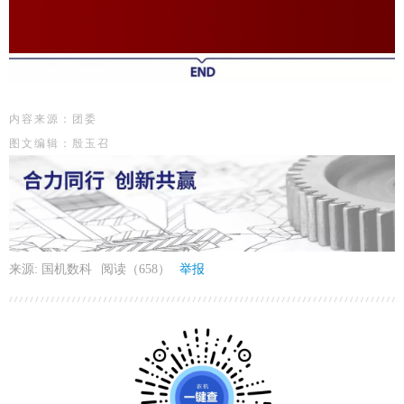
内
容来源：团委
图文编辑：殷玉召
来源: 国机数科
阅读（658）
举报