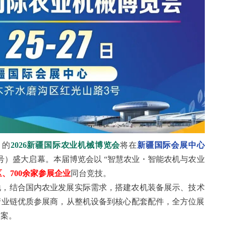
目的
2026新疆国际农业机械博览会
将在
新疆国际会展中心
号）盛大启幕。
本届博览会以 “智慧农业・智能农机与农业
、700余家参展企业
同台竞技。
地，结合国内
农业发展实际需求，搭建农机装备展示、技术
产业链优质参展商，从整机设备到核心配套配件，全方位展
方案。