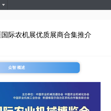
跳
转
到
主
要
内
新疆国际农机展优质展商合集推介
容
众智 概述