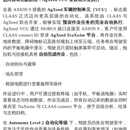
全新 AXION 9 搭载的
AgXeed 车辆控制单元（VCU）
，标志着
CLAAS 正式迈向更高层级的自动化。该系统由 CLAAS 与
AgXeed 联合开发，能够实现
预设作业任务的完全自动执行
。
AgXeed VCU 通过 ISOBUS 接口连接至 AXION 9，客户可使用
CLAAS connect ID 登录
AgXeed TraXwise 平台
，将作业任务、
地块数据、障碍物标记及路径规划上传至云端。任务将在驾驶室
内的平板电脑中显示，驾驶员只需轻触屏幕即可启动。随后，拖
拉机与挂接机具将
自动完成作业
，包括：
· 自动转向与避障
· 地头管理
· 根据地图进行变量施用等操作
作业进行中，用户可通过授权终端（如手机、平板或电脑）实时
查看状态与性能数据。作业完成后，所有自动记录的数据会同时
保存至 TraXwise 与 CLAAS connect 平台，便于后续分析、结算
与文档归档。
在
Autonomy Level 2 自动化等级
下，驾驶员仍坐在驾驶室中，
可专注于监控作业质量与设备性能，并在遇到突发情况（如地面