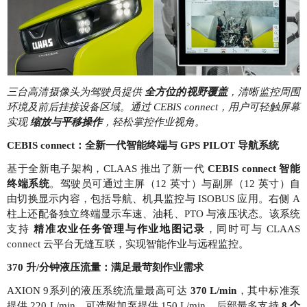
三台高清摄像头为驾驶员提供
全方位的视野覆盖
，清晰监控周围
环境及前后挂接设备区域。通过 CEBIS connect，用户可轻触屏幕
实现
缩放与平移操作
，轻松掌控作业视角。
CEBIS connect：全新一代智能终端与 GPS PILOT 导航系统
基于全新电子架构，CLAAS 推出了新一代
CEBIS connect 智能
终端系统
。驾驶员可通过主屏（12 英寸）与副屏（12 英寸）自
由切换显示内容，包括导航、机具监控与 ISOBUS 应用。右侧 A
柱上还配备独立终端显示车速、油耗、PTO 与液压状态。该系统
支持
精准农业任务管理与作业地图记录
，同时可与 CLAAS
connect 云平台无缝互联，实现智能作业与远程监控。
370 升/分钟液压流量：满足最苛刻作业需求
AXION 9系列的液压系统流量最高可达
370 L/min
，其中标准泵
提供 220 L/min，可选附加泵提供 150 L/min。后部最多支持
8 个