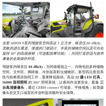
全新 AXION 9系列驾驶室空间高达 3 立方米，噪音仅 66 dB(A)。
宽敞的进出通道、便捷的门锁设计、丰富的储物空间以及可向右
旋转 40° 的高级座椅（可选配按摩功能），共同打造舒适与效率
兼备的全新操作环境。
驾驶室内噪音仅
66 dB(A)
，为同级最低之一。内饰包括多种储物
空间、文件区、脚踏板、冷饮架及鞋位储物区。新型四点悬挂系
统与前桥悬挂协同工作，显著降低振动。高达
22 盏 LED 灯具、
56000 流明照明
的 360° 照明系统，让夜间作业更安全。配备
三
台高清摄像头
，通过 CEBIS connect 可缩放、平移视角；前置摄
像头在交叉口或盲区作业时提供额外安全保障。