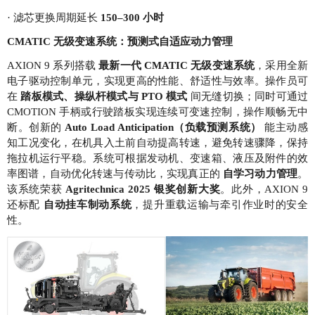
· 滤芯更换周期延长
150–300 小时
CMATIC 无级变速系统：预测式自适应动力管理
AXION 9 系列搭载
最新一代 CMATIC 无级变速系统
，采用全新
电子驱动控制单元，实现更高的性能、舒适性与效率。操作员可
在
踏板模式、操纵杆模式与 PTO 模式
间无缝切换；同时可通过
CMOTION 手柄或行驶踏板实现连续可变速控制，操作顺畅无中
断。创新的
Auto Load Anticipation（负载预测系统）
能主动感
知工况变化，在机具入土前自动提高转速，避免转速骤降，保持
拖拉机运行平稳。系统可根据发动机、变速箱、液压及附件的效
率图谱，自动优化转速与传动比，实现真正的
自学习动力管理
。
该系统荣获
Agritechnica 2025 银奖创新大奖
。此外，AXION 9
还标配
自动挂车制动系统
，提升重载运输与牵引作业时的安全
性。