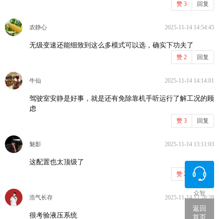
赞
3
回复
农静心
2025-11-14 14:54:45
无级变速还能细致到这么多模式可以选，确实下功夫了
赞
2
回复
牛仙
2025-11-14 14:14:01
驾驶室安静是好事，就是还有免除靠机手听运行了解工况的顾
虑
赞
3
回复
魅影
2025-11-14 13:11:03
这配置也太顶级了
赞
2
回复
众智
浩气长存
2025-11-14 12:28:28
返回
很考验液压系统
首页