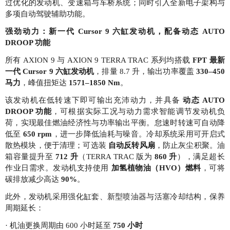
过优化的发动机、变速箱与车桥系统；同时引入全新电子架构与
多项自动驾驶辅助功能。
强劲动力：新一代 Cursor 9 六缸发动机，配备动态 AUTO
DROOP 功能
所有 AXION 9 与 AXION 9 TERRA TRAC 系列均搭载
FPT 最新
一代 Cursor 9 六缸发动机
，排量 8.7 升，输出功率覆盖
330–450
马力
，峰值扭矩达
1571–1850 Nm
。
该发动机在低转速下即可输出充沛动力，并具备
动态 AUTO
DROOP 功能
，可根据实际工况与动力需求智能调节发动机负
荷，实现最佳燃油经济性与功率输出平衡。怠速时转速可自动降
低至
650 rpm
，进一步降低油耗与噪音。冷却系统采用可开启式
散热模块，便于清理；可选装
自动反转风扇
，防止灰尘积聚。油
箱容量提升至
712 升
（TERRA TRAC 版为
860 升
），满足超长
作业日需求。发动机支持使用
加氢植物油（HVO）燃料
，可将
碳排放减少高达
90%
。
此外，发动机采用强化缸套、新型喷油器与活塞冷却结构，保养
周期延长：
· 机油更换周期由 600 小时延至
750 小时