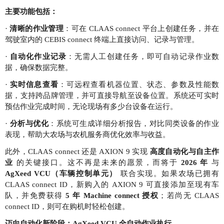
主要功能包括：
·
清晰的作业管理
：可在 CLAAS connect 平台上创建任务，并在
驾驶室内的 CEBIS connect 终端上直接访问、记录与管理。
·
自动化作业记录
：无需人工创建任务，即可自动记录作业数
据，确保数据完整。
·
实时信息查看
：可远程查看机器位置、状态、参数及性能数
据，支持跨品牌管理，并可直接导航至设备位置。系统还可实时
预估作业完成时间，无论现场有多少台设备在运行。
·
分析与优化
：系统可生成详细分析报告，对比同类设备的作业
表现，帮助大农场与农机服务商优化效率与收益。
此外，CLAAS connect 还是 AXION 9 实现
高度自动化与自主作
业
的关键接口。这不再是未来的愿景，而将于
2026 年
与
AgXeed VCU（车辆控制单元）
联合实现。如果农场已拥有
CLAAS connect ID，新购入的 AXION 9 可直接添加至现有车
队，并免费获得
5 年 Machine connect 授权
；若尚无 CLAAS
connect ID，则可在购机时轻松创建。
迈向自动化新阶段：AgXeed VCU 全自动作业执行