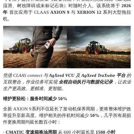
湿滑、树枝障碍或未标记石块）时随时介入。该系统将于
2026
年
首次应用于 CLAAS
AXION 9
与
XERION 12
系列大型拖拉
机。
凭借 CLAAS connect 与
AgXeed VCU
及
AgXeed TraXwise 平台
的
互联整合，作业任务可实现
全程自动执行与数据化记录
，让农业
生产更高效、更精准、更智能。
维护更轻松：服务时间减少 50%
全新 AXION 9系列不仅延长了发动机保养周期，更将整体维护效
率提升至新高度。维护相关的停机时间减少
50%
，几乎所有易损
件更换周期均延长数百小时：
·
CMATIC 变速箱换油周期
从 600 小时延长至
1500 小时