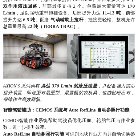
双作用液压回路
，前部最多支持 2 个。单路最大流量可达
170
L/min
，足以驱动重型拖挂设备。后部提升力达
11–13 吨
，前部
提升力达
6.5 吨
。配备
气动辅助上拉杆
，挂接更轻松。整机允许
总重量最高
22 吨（TERRA TRAC）
。
AXION 9系列拥有
高达 370 L/min 的液压流量
，并配备强力前后
提升装置，即便面对最重型、最宽幅的农机具，也能轻松应对，
保障作业高效顺畅。
智能驾驶辅助：CEMOS 系统与 Auto RefLine 自动参照行功能
CEMOS智能作业系统帮助驾驶员优化压舱、轮胎气压与作业参
数，进一步提升效率。
Auto RefLine 自动参照行功能
可识别地块作业方向并自动切换参