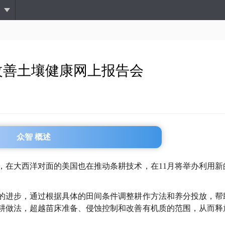
跳
转
到
主
要
内
改善土壤健康网上报告会
容
众智 概述
，在大西洋对面的美国也在推动条耕技术，在11月将举办利用新
的进步，通过根据具体的田间条件调整耕作方法和养分投放，帮
耕做法，超越苗床准备、侵蚀控制和改善有机质的范围，从而释