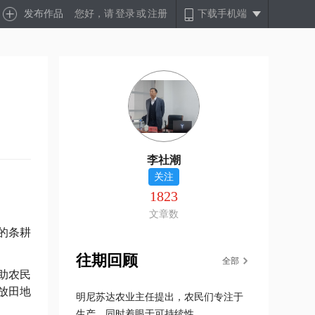
发布作品
您好，请
登录
或
注册
下载手机端
李社潮
关注
1823
文章数
的条耕
往期回顾
全部
助农民
放田地
明尼苏达农业主任提出，农民们专注于
生产，同时着眼于可持续性