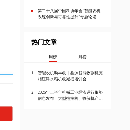
丘陵山区农业机械展览会将于9月20
—22日在成都举办
第二十八届中国科协年会“智能农机
系统创新与可靠性提升”专题论坛在
京召开
热门文章
周榜
月榜
1
智能农机助丰收｜鑫源智能收割机亮
相江津水稻机收减损培训会
2
2026年上半年机械工业经济运行形势
信息发布：大型拖拉机、收获机产量
增长，农机行业投资增速最高达
11.5%