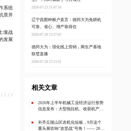
作系统
2026-07-23 15:47:18
机质并
辽宁昌图种粮户直言：德邦大为免耕机
可靠、省心、增产靠得住
"土壤战
2026-07-30 13:57:03
的发展
德邦大为：强化线上营销，两生产基地
联璧直播
2026-07-28 15:13:32
相关文章
2026年上半年机械工业经济运行形势
信息发布：大型拖拉机、收获机产量
增长，农机行业投资增速最高达
11.5%
补齐丘陵山区农机化短板，9月这个
重头展吹响“攻坚战”号角！—— 2026