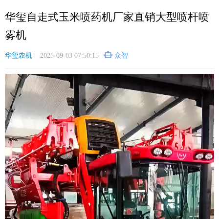
跳
华玺自走式玉米喷药机厂家直销大型喷杆喷
转
到
雾机
主
要
华玺农机
2025-09-03 07:50:15
众智
内
容