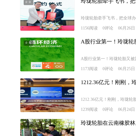
玲珑轮胎牵手飞书，把
企业
玲珑轮胎牵手飞书，把全球办
1156
阅读
0
评论
06月26日
A股行业第一！玲珑轮
企业
A股行业第一！玲珑轮胎又被
1173
阅读
0
评论
06月25日
1212.36亿元！刚
企业
1212.36亿元！刚刚，玲珑
1239
阅读
0
评论
06月24日
玲珑轮胎在云南橡胶林
企业