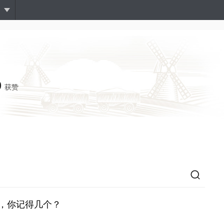
跳
转
到
主
要
内
容
0
获赞
面，你记得几个？