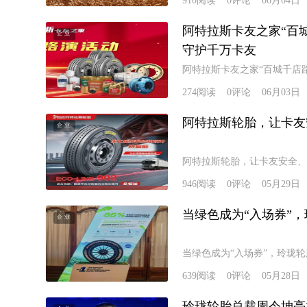
910
阅读
0
评论
06月04日
阿特拉斯卡友之家“百
企业
守护千万卡友
阿特拉斯卡友之家“百城千店
274
阅读
0
评论
06月03日
阿特拉斯轮胎，让卡友
企业
阿特拉斯轮胎，让卡友安全、
946
阅读
0
评论
05月29日
当绿色成为“入场券”
企业
当绿色成为“入场券”，玲珑
639
阅读
0
评论
05月28日
玲珑轮胎总裁周令坤亮