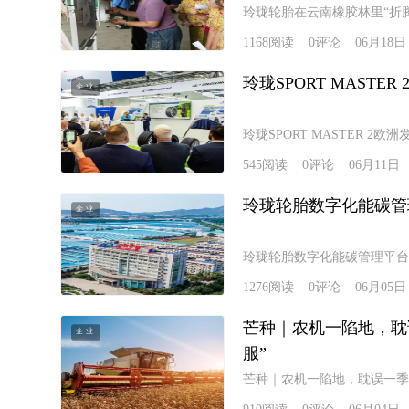
玲珑轮胎在云南橡胶林里“折
1168
阅读
0
评论
06月18日
玲珑SPORT MAST
企业
玲珑SPORT MASTER 
545
阅读
0
评论
06月11日
玲珑轮胎数字化能碳管
企业
玲珑轮胎数字化能碳管理平台
1276
阅读
0
评论
06月05日
芒种｜农机一陷地，耽
企业
服”
芒种｜农机一陷地，耽误一季