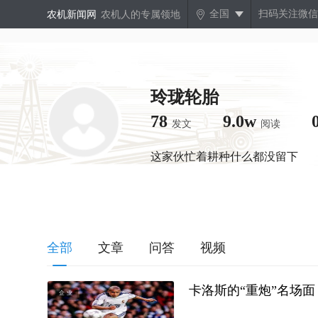
全国
扫码关注微信
农机新闻网
农机人的专属领地
玲珑轮胎
78
9.0w
发文
阅读
这家伙忙着耕种什么都没留下
全部
文章
问答
视频
卡洛斯的“重炮”名场
企业