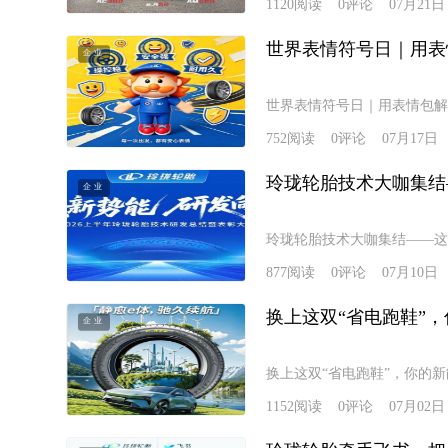
1120
阅读
0
评论
07月21日
世界表情符号日｜用表
企业
世界表情符号日｜用表情包解
752
阅读
0
评论
07月17日
玲珑轮胎技术大咖集结
企业
玲珑轮胎技术大咖集结——这
877
阅读
0
评论
07月10日
换上这双“省电跑鞋”
企业
换上这双“省电跑鞋”，你的新
1152
阅读
0
评论
07月02日