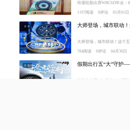
玲珑轮胎出席WBCSD年会：
1197
阅读
0
评论
05月01日
大师登场，城市联动！
企业
大师登场，城市联动！这个五
784
阅读
0
评论
04月30日
假期出行五“大”守护
企业
假期出行五“大”守护——新
1464
阅读
0
评论
04月03日
百年品牌，科技加持：
企业
百年品牌，科技加持：阿特拉
1825
阅读
0
评论
03月25日