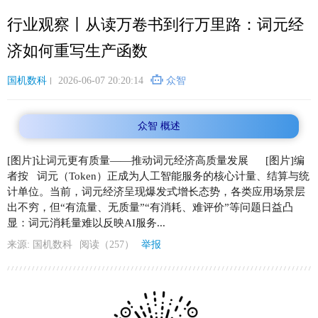
跳
行业观察丨从读万卷书到行万里路：词元经
转
到
济如何重写生产函数
主
要
国机数科
2026-06-07 20:20:14
众智
内
容
众智 概述
[图片]让词元更有质量——推动词元经济高质量发展 [图片]编
者按 词元（Token）正成为人工智能服务的核心计量、结算与统
计单位。当前，词元经济呈现爆发式增长态势，各类应用场景层
出不穷，但“有流量、无质量”“有消耗、难评价”等问题日益凸
显：词元消耗量难以反映AI服务...
来源: 国机数科
阅读（257）
举报