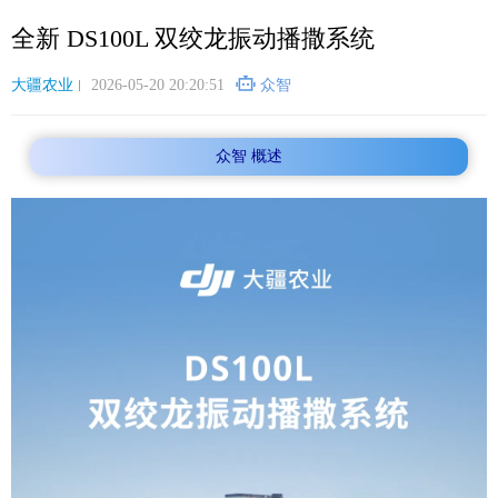
跳
全新 DS100L 双绞龙振动播撒系统
转
到
主
大疆农业
2026-05-20 20:20:51
众智
要
内
众智 概述
容