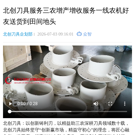
跳
北创刀具服务三农增产增收服务一线农机好
转
到
友送货到田间地头
主
要
北创刀具企划部
2026-07-03 09:16:01
众智
内
容
北创刀具：以创新铸利刃，以精益助三农深耕刀具领域数十载，
北创刀具始终坚守“创新赢市场，精益守初心”的理念，将匠心融