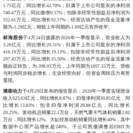
1.75亿元，同比增长42.70%；归属于上市公司股东的净利润
740.47万元，同比微增0.57%；扣除非经常性损益后净利润为
552.81万元，同比增长92.57%；经营活动产生的现金流量净
额为-1.29亿元，相较上年同期的-1.69亿元有所收窄。
林海股份
于4月24日披露的2026年一季报显示，营业收入为
3.26亿元，同比增长20.31%；归属于上市公司股东的净利润
416.19万元，同比增长19.13%；扣除非经常性损益后净利润
297.45万元，同比增长35.50%；经营活动产生的现金流量净
额由正转负，为-398.93万元，上年同期为1697.33
万元。营收
与利润同步稳步增长，主业经营向好，但资金周转压力有所
显现。
潍柴动力
于4月29日发布的报告显示，2026年
一季度实现营业
收入625.63亿元，同比增长8.87%；归母净利润30.85亿元，同
比增长13.83%；扣非归母净利润29.88亿元，同比增长
20.25%。发动机总销量22.1万台，天然气重卡气体机销量2.82
万台，同比增长12%。大缸径发动机销量同比增长40%，其中
数据中心用产品增长超240%。子公司凯傲调整后EBIT为