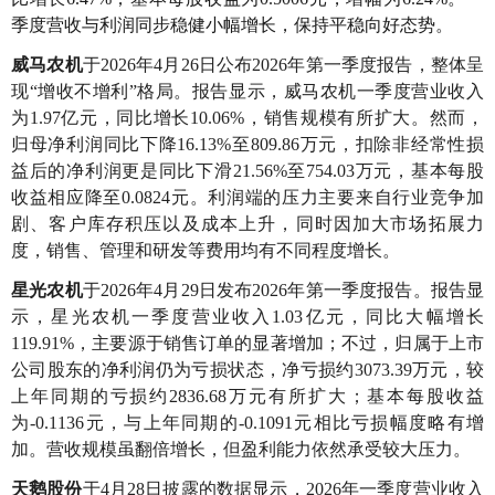
季度营收与利润同步稳健小幅增长，保持平稳向好态势。
威马农机
于2026年4月26日公布2026年第一季度报告，整体呈
现“增收不增利”格局。报告显示，威马农机一季度营业收入
为1.97亿元，同比增长10.06%，销售规模有所扩大。然而，
归母净利润同比下降16.13%至809.86万元，扣除非经常性损
益后的净利润更是同比下滑21.56%至754.03万元，基本每股
收益相应降至0.0824元。利润端的压力主要来自行业竞争加
剧、客户库存积压以及成本上升，同时因加大市场拓展力
度，销售、管理和研发等费用均有不同程度增长。
星光农机
于2026年4月29日发布2026年第一季度报告。报告显
示，星光农机一季度营业收入1.03亿元，同比大幅增长
119.91%，主要源于销售订单的显著增加；不过，归属于上市
公司股东的净利润仍为亏损状态，净亏损约3073.39万元，较
上年同期的亏损约2836.68万元有所扩大；基本每股收益
为-0.1136元，与上年同期的-0.1091元相比亏损幅度略有增
加。营收规模虽翻倍增长，但盈利能力依然承受较大压力。
天鹅股份
于4月28日披露的数据显示，2026年一季度营业收入