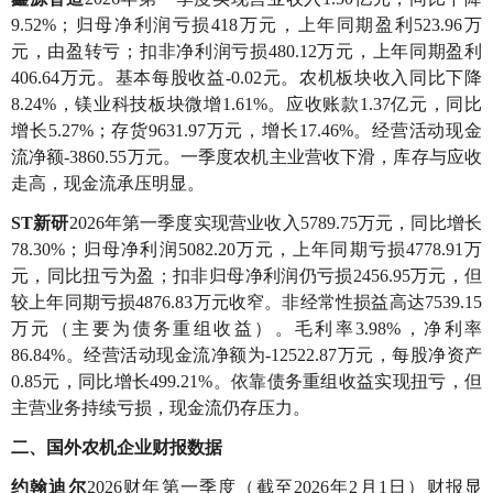
9.52%；归母净利润亏损418万元，上年同期盈利523.96万
元，由盈转亏；扣非净利润亏损480.12万元，上年同期盈利
406.64万元。基本每股收益-0.02元。农机板块收入同比下降
8.24%，镁业科技板块微增1.61%。应收账款1.37亿元，同比
增长5.27%；存货9631.97万元，增长17.46%。经营活动现金
流净额-3860.55万元。一季度农机主业营收下滑，库存与应收
走高，现金流承压明显。
ST新研
2026年第一季度实现营业收入5789.75万元，同比增长
78.30%；归母净利润5082.20万元，上年同期亏损4778.91万
元，同比扭亏为盈；扣非归母净利润仍亏损2456.95万元，但
较上年同期亏损4876.83万元收窄。非经常性损益高达7539.15
万元（主要为债务重组收益）。毛利率3.98%，净利率
86.84%。经营活动现金流净额为-12522.87万元，每股净资产
0.85元，同比增长499.21%。依靠债务重组收益实现扭亏，但
主营业务持续亏损，现金流仍存压力。
二、国外农机企业财报数据
约翰迪尔
2026财年第一季度（截至2026年2月1日）财报显