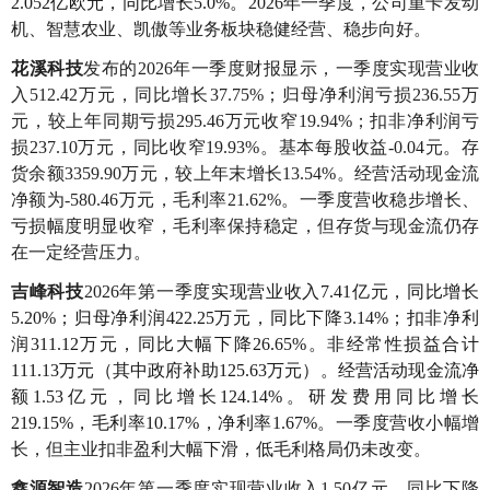
2.052亿欧元，同比增长5.0%。
2026年一季度，公司重卡发动
机、智慧农业、凯傲等业务板块稳健经营、稳步向好。
花溪科技
发布的2026年一季度财报显示，一季度实现营业收
入512.42万元，同比增长37.75%；归母净利润亏损236.55万
元，较上年同期亏损295.46万元收窄19.94%；扣非净利润亏
损237.10万元，同比收窄19.93%。基本每股收益-0.04元。存
货余额3359.90万元，较上年末增长13.54%。经营活动现金流
净额为-580.46万元，毛利率21.62%。一季度营收稳步增长、
亏损幅度明显收窄，毛利率保持稳定，但存货与现金流仍存
在一定经营压力。
吉峰科技
2026年第一季度
实现营业收入7.41亿元，同比增长
5.20%；归母净利润422.25万元，同比下降3.14%；扣非净利
润311.12万元，同比大幅下降26.65%。非经常性损益合计
111.13万元（其中政府补助125.63万元）。经营活动现金流净
额1.53亿元，同比增长124.14%。研发费用同比增长
219.15%，毛利率10.17%，净利率1.67%。
一季度营收小幅增
长，但主业扣非盈利大幅下滑，低毛利格局仍未改变。
鑫源智造
2026年第一季度实现营业收入1.50亿元，同比下降