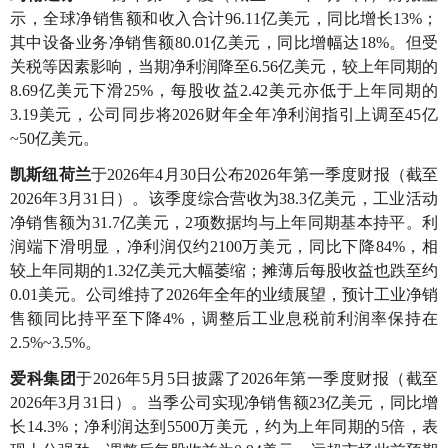
示，全球净销售额和收入合计96.11亿美元，同比增长13%；
其中设备业务净销售额80.01亿美元，同比增幅达18%。但受
关税等因素影响，当期净利润降至6.56亿美元，较上年同期的
8.69亿美元下滑25%，每股收益2.42美元亦低于上年同期的
3.19美元，公司同步将2026财年全年净利润指引上调至45亿
~50亿美元。
凯斯纽荷兰
于2026年4月30日公布2026年第一季度财报（截至
2026年3月31日）。该季度综合营收为38.3亿美元，工业活动
净销售额为31.7亿美元，2项数据均与上年同期基本持平。利
润端下滑明显，净利润仅约2100万美元，同比下降84%，相
较上年同期的1.32亿美元大幅萎缩；摊薄后每股收益也跌至约
0.01美元。公司维持了2026年全年的业绩展望，预计工业净销
售额同比持平至下降4%，调整后工业息税前利润率保持在
2.5%~3.5%。
爱科集团
于2026年5月5日披露了2026年第一季度财报（截至
2026年3月31日）。当季公司实现净销售额23亿美元，同比增
长14.3%；净利润达到5500万美元，约为上年同期的5倍，表