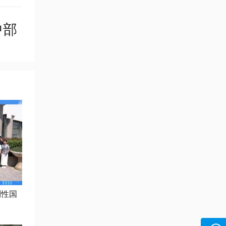
中部
制性国