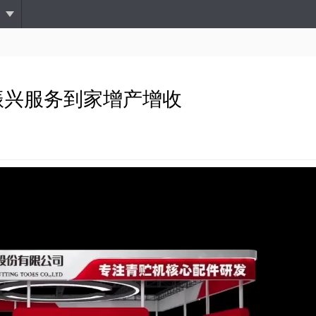
跳
转
到
主
要
内
振兴服务到家增产增收
容