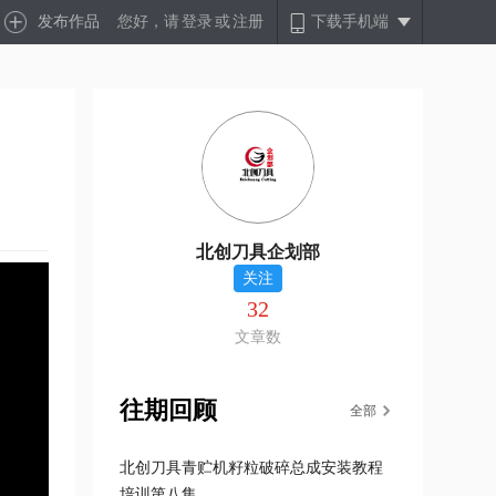
发布作品
您好，请
登录
或
注册
下载手机端
北创刀具企划部
关注
32
文章数
往期回顾
全部
北创刀具青贮机籽粒破碎总成安装教程
培训第八集