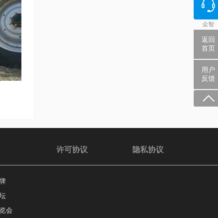
众智
返回
首页
用户
反馈
许可协议
隐私协议
牌
坛
览会