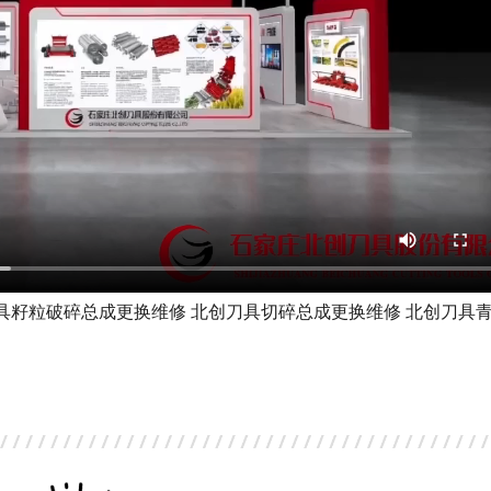
刀具籽粒破碎总成更换维修 北创刀具切碎总成更换维修 北创刀具