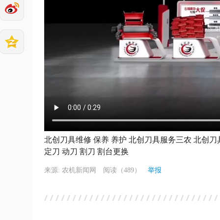
北创刀具维修 保养 养护 北创刀具服务三农 北创
定刀 动刀 割刀 割台更换
来源: 农机新闻网
阅读（489）
举报