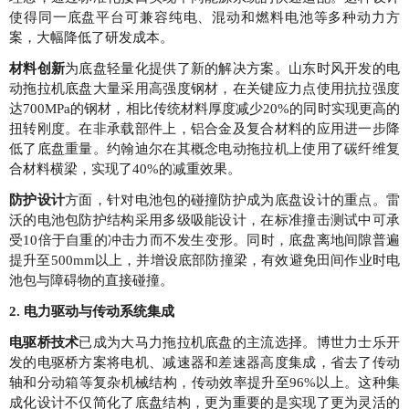
使得同一底盘平台可兼容纯电、混动和燃料电池等多种动力方
案，大幅降低了研发成本。
材料创新
为底盘轻量化提供了新的解决方案。山东时风开发的电
动拖拉机底盘大量采用高强度钢材，在关键应力点使用抗拉强度
达700MPa的钢材，相比传统材料厚度减少20%的同时实现更高的
扭转刚度。在非承载部件上，铝合金及复合材料的应用进一步降
低了底盘重量。约翰迪尔在其概念电动拖拉机上使用了碳纤维复
合材料横梁，实现了40%的减重效果。
防护设计
方面，针对电池包的碰撞防护成为底盘设计的重点。雷
沃的电池包防护结构采用多级吸能设计，在标准撞击测试中可承
受10倍于自重的冲击力而不发生变形。同时，底盘离地间隙普遍
提升至500mm以上，并增设底部防撞梁，有效避免田间作业时电
池包与障碍物的直接碰撞。
2. 电力驱动与传动系统集成
电驱桥技术
已成为大马力拖拉机底盘的主流选择。博世力士乐开
发的电驱桥方案将电机、减速器和差速器高度集成，省去了传动
轴和分动箱等复杂机械结构，传动效率提升至96%以上。这种集
成化设计不仅简化了底盘结构，更为重要的是实现了更为灵活的