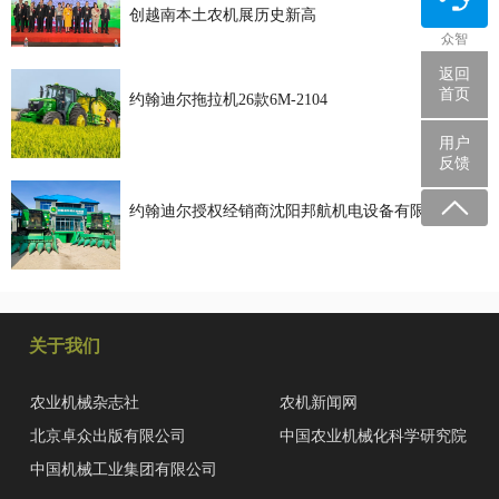
创越南本土农机展历史新高
众智
返回
首页
约翰迪尔拖拉机26款6M-2104
用户
反馈
约翰迪尔授权经销商沈阳邦航机电设备有限公司
关于我们
农业机械杂志社
农机新闻网
北京卓众出版有限公司
中国农业机械化科学研究院
中国机械工业集团有限公司