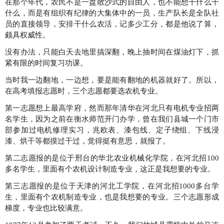
在那个年代，农民不是一盘散沙式的自由人，也不能想干什么干
什么，而是有组织有纪律的大集体中的一员，生产队长是全队社
员的直接领导，安排干什么农活，记多少工分，都是他说了算，
颇具权威性。
没有办法，只能白天去地里搞深翻，晚上抽时间在煤油灯下，抓
紧有限的时间复习功课。
当时我一边翻地，一边想，要是能有翻地的机器就好了。所以，
在高考填报志愿时，三个志愿都要选农机专业。
第一志愿想上最高学府，然而那年清华在河北只有电机专业招两
名学生，因为之前在衡水师范开门办学，曾在我们县城一个门市
部参加过电机修理实习，兆欧表、漆包线、定子绕组、下线浸
漆、烘干等都摸过干过，觉得挺有意思，就报了。
第二志愿报的是位于邢台的华北农业机械化学院，在河北招100
多名学生，里面有个农机设计制造专业，这正是我想要的专业。
第三志愿报的是位于天津的河北工学院，在河北招1000多台学
生，里面有个农机制造专业，也是我想要的专业。三个志愿形成
梯度，专业也比较满意。