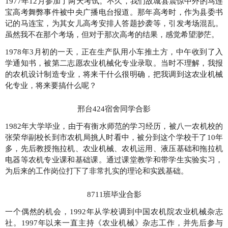
1977年12月参加了两天考试。不久，我们故城县震惊中外的马连
宝高考舞弊事件被中央广播电台报道。那年高考时，作为县委书
记的马连宝，为其女儿高考安排人答题抄袭等，引发考场混乱。
虽然我不在那个考场，但对于那次高考的结果，感觉希望渺茫。
1978年3月初的一天，正在生产队用小车推土方，中午收到了入
学通知书，被第二志愿农业机械化专业录取。当时不理解，我报
的农机设计制造专业，将来干什么很明确，把我调到这农业机械
化专业，将来要搞什么呢？
邢台424宿舍同学合影
1982年大学毕业，由于有衡水师范的学习经历，被八一农机校的
张荣华副校长到市农机局挑人时看中，被分到这个学校干了10年
多，先后教授拖拉机、农业机械、农机运用、液压基础和拖拉机
电器等农机专业课和基础课。通过课堂教学和带学生实验实习，
为后来的工作岗位打下了非常扎实的理论和实践基础。
8711班毕业合影
一个偶然的机会，1992年从学校调到中国农机院农业机械杂志
社。1997年以来一直主持《农业机械》杂志工作，并先后参与