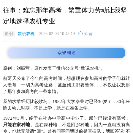
跳
往事：难忘那年高考，繁重体力劳动让我坚
转
到
定地选择农机专业
主
要
原创
数说农机
2026-02-03 10:43:19
众智
内
容
众智 概述
原创：刘振营，原作发表于微信公众号“数说农机”。
前两天公布了今年的高考时间，想想现在参加高考的学子们就让
人羡慕，一切为高考让路，甚至施工都要暂停……不仅让我想起
了那年参加高考的一些事情。
我的求学经历比较坎坷。1982年大学毕业时已经30岁了，30年来
除去幼儿时期，不是上学，就是在准备上学。
1972年3月，终于在社办中学高中毕业了。那时已经没有高考，
只能在家种地
。是在家种地，不是回乡种地，因为一直就没有离
乡，也就无所谓“回”。曾有同事问我以前是否插队，我回答说“不