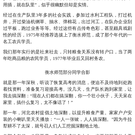
用插，就在队里”，似乎很幽默但却是实情。
经过在生产队里3年多的社会实践，参加过水利工程队，打过机
井，开过柴油机铡草、抽水、弹棉花，出过河工，在队办企业刮
过平板，跑过业务等等。经过这些有点传奇色彩，甚至颇具戏剧
性的经历，1975年经推荐选拔上了衡水师范，成了那个年代的一
名工农兵学员。
我们那年实行的是社来社去，只转粮食关系没有转户口，当了两
年吃商品粮的农民学员，1977年毕业后又回村务农。
衡水师范部分同学合影
就是那一年深秋，听说了恢复高考的消息，便迫不及待地到处跑
着找资料，准备复习迎接高考。没几天，生产队长跑到家里，让
我去搞深翻：“现在人们都在搞深翻，你一个壮小伙子，天天呆在
家里，搞什么复习，太不像话了！”
那一年，河北农村提倡土地深翻，以提升粮食产量。家家户户安
装的小喇叭里天天播放：“一人一张锨，人人搞深翻。”因为牛拉
犁耕不了太深，就号召人们人工挖掘深翻地土地。