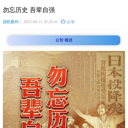
跳
勿忘历史 吾辈自强
转
到
主
国机数科
2025-08-15 20:20:41
众智
要
内
众智 概述
容