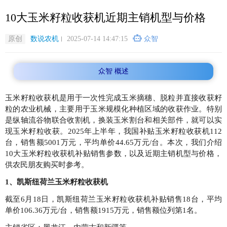
跳
10大玉米籽粒收获机近期主销机型与价格
转
到
主
原创
数说农机
2025-07-14 14:47:15
众智
要
内
众智 概述
容
玉米籽粒收获机是用于一次性完成玉米摘穗、脱粒并直接收获籽
粒的农业机械，主要用于玉米规模化种植区域的收获作业。特别
是纵轴流谷物联合收割机，换装玉米割台和相关部件，就可以实
现玉米籽粒收获。2025年上半年，我国补贴玉米籽粒收获机112
台，销售额5001万元，平均单价44.65万元/台。本次，我们介绍
10大玉米籽粒收获机补贴销售参数，以及近期主销机型与价格，
供农民朋友购买时参考。
1、凯斯纽荷兰玉米籽粒收获机
截至6月18日，凯斯纽荷兰玉米籽粒收获机补贴销售18台，平均
单价106.36万元/台，销售额1915万元，销售额位列第1名。