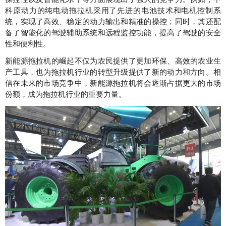
科原动力的纯电动拖拉机采用了先进的电池技术和电机控制系
统，实现了高效、稳定的动力输出和精准的操控；同时，其还配
备了智能化的驾驶辅助系统和远程监控功能，提高了驾驶的安全
性和便利性。
新能源拖拉机的崛起不仅为农民提供了更加环保、高效的农业生
产工具，也为拖拉机行业的转型升级提供了新的动力和方向。相
信在未来的市场竞争中，新能源拖拉机将会逐渐占据更大的市场
份额，成为拖拉机行业的重要力量。