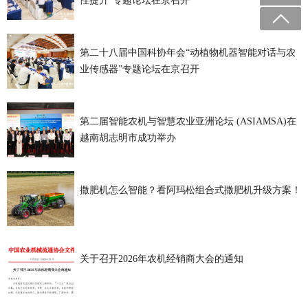
性提升”专题论坛在京召开
第二十八届中国科协年会“动植物机器智能对话与农
业传感器”专题论坛在京召开
第二届智能农机与智慧农业亚洲论坛 (ASIAMSA)在
越南胡志明市成功举办
撒肥机怎么智能？看阿玛松组合式撒肥机升级方案！
关于召开2026年农机经销商大会的通知