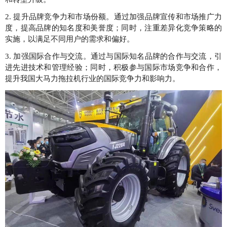
2. 提升品牌竞争力和市场份额。通过加强品牌宣传和市场推广力
度，提高品牌的知名度和美誉度；同时，注重差异化竞争策略的
实施，以满足不同用户的需求和偏好。
3. 加强国际合作与交流。通过与国际知名品牌的合作与交流，引
进先进技术和管理经验；同时，积极参与国际市场竞争和合作，
提升我国大马力拖拉机行业的国际竞争力和影响力。