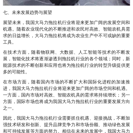
七、未来发展趋势与展望
展望未来，我国大马力拖拉机行业将迎来更加广阔的发展空间和
机遇。随着农业现代化的不断推进和农民对高效、智能农机具需
求的日益增长，大马力拖拉机将成为农业生产中不可或缺的重要
工具。
在技术方面，随着物联网、大数据、人工智能等技术的不断发
展，智能化技术将逐渐渗透到拖拉机行业的各个领域；同时，新
能源技术的不断创新和应用也将为拖拉机行业的转型升级提供更
多的可能性。
在市场方面，随着国内市场的不断扩大和国际化进程的加速推
进，我国大马力拖拉机行业将迎来更加广阔的市场空间和机遇。
一方面，国内市场对高效、智能农机具的需求将持续增长；另一
方面，国际市场也将成为我国大马力拖拉机行业的重要发展方向
之一。
因此，我国大马力拖拉机行业需要抓住机遇、迎接挑战，不断加
强技术研发和创新、提升品牌竞争力和市场份额、推动绿色发展
和可持续发展等方面的努力。相信在未来的发展中，我国大马力