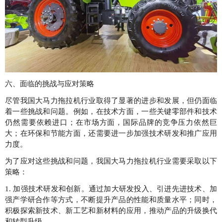
六、面临的挑战与应对策略
尽管我国大马力拖拉机行业取得了显著的进步和发展，但仍面临
着一些挑战和问题。例如，在技术方面，一些关键零部件和技术
仍然需要依赖进口；在市场方面，国际品牌的竞争压力依然巨
大；在环保和节能方面，还需要进一步加强技术研发和推广应用
力度。
为了应对这些挑战和问题，我国大马力拖拉机行业需要采取以下
策略：
1. 加强技术研发和创新。通过加大研发投入、引进先进技术、加
强产学研合作等方式，不断提升产品的性能和质量水平；同时，
积极探索新技术、新工艺和新材料的应用，推动产品的升级换代
和转型升级。